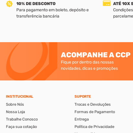
10% DE DESCONTO
ATÉ 10X
Para pagamento em boleto, depósito e
Condições
transferência bancária
parcelame
ACOMPANHE A CCP
Fique por dentro das nossas
novidades, dicas e promoções
INSTITUCIONAL
SUPORTE
Sobre Nós
Trocas e Devoluções
Nossa Loja
Formas de Pagamento
Trabalhe Conosco
Entrega
Faça sua cotação
Política de Privacidade