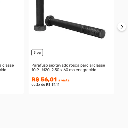
R
ou
5 pç
a classe
Parafuso sextavado rosca parcial classe
cido
10.9 -M20-2,50 x 60 ma enegrecido
R$ 56,01
à vista
ou
2
x
de
R$ 31,11