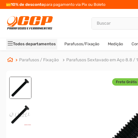
10% de desconto
para pagamento via Pix ou Boleto
Buscar
TERMOS MAIS BUSCADOS
1
º
parafuso allen
Todos departamentos
Parafusos/Fixação
Medição
Cor
2
º
porca
3
º
arruela
Parafusos / Fixação
Parafusos Sextavado em Aço 8.8 / 1
4
º
parafuso sextavado
5
º
cupilha
Frete Grátis 
6
º
parafuso allen 5
7
º
sextavado
8
º
rodizio
9
º
presto
10
º
parafuso allen cabeça