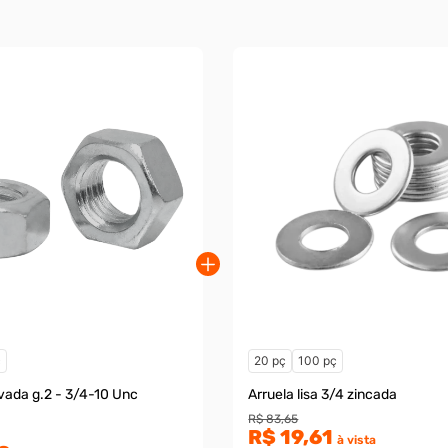
ç
20 pç
100 pç
vada g.2 - 3/4-10 Unc
Arruela lisa 3/4 zincada
R$ 83,65
R$ 19,61
à vista