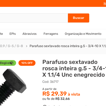
N
te
EPIs
Abrasivos
Ferragens
Organização e Movimento
0.9 / G-5 / G-8
Parafuso sextavado rosca inteira g.5 - 3/4-10 X 1
Parafuso sextavado
Elegível
10%
OFF
rosca inteira g.5 - 3/4
X 1.1/4 Unc enegrecido
Cod
:
36717
R$ 29,39
ou
1
x de
R$
32
,
66