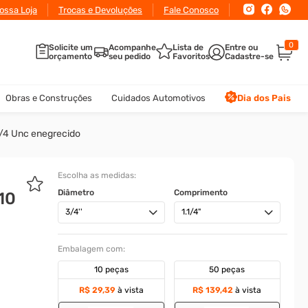
ossa Loja
Trocas e Devoluções
Fale Conosco
0
Solicite um
Acompanhe
Lista de
orçamento
seu pedido
Favoritos
Obras e Construções
Cuidados Automotivos
Dia dos Pais
.1/4 Unc enegrecido
Escolha as medidas:
Diâmetro
Comprimento
-10
3/4''
1.1/4"
Embalagem com:
10 peças
50 peças
R$ 29,39
à vista
R$ 139,42
à vista