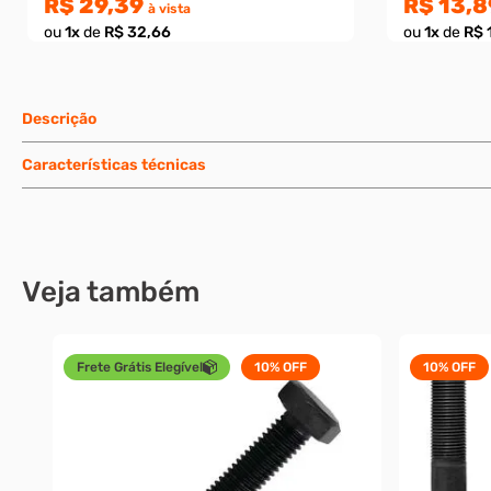
R$ 29,39
R$ 13,8
à vista
ou
1
x
de
R$ 32,66
ou
1
x
de
R$ 
Descrição
Características técnicas
Veja também
Frete Grátis Elegível
10%
OFF
10%
OFF