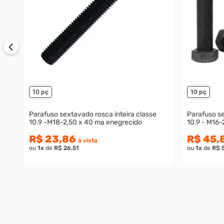
10 pç
10 pç
Parafuso sextavado rosca inteira classe
Parafuso se
10.9 -M18-2,50 x 40 ma enegrecido
10.9 - M16-
R$ 23,86
R$ 45,
à vista
ou
1
x
de
R$ 26,51
ou
1
x
de
R$ 