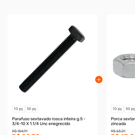
10 pç
50 pç
10 pç
50 p
Parafuso sextavado rosca inteira g.5 -
Porca sexta
3/4-10 X 1.1/4 Unc enegrecido
zincada
R$ 154,91
R$ 63,01