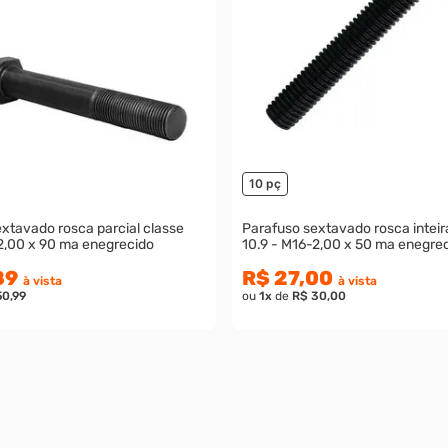
10 pç
xtavado rosca parcial classe
Parafuso sextavado rosca inteir
2,00 x 90 ma enegrecido
10.9 - M16-2,00 x 50 ma enegre
89
R$ 27,00
à vista
à vista
50,99
ou
1
x
de
R$ 30,00