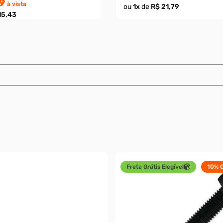
9
à vista
ou
1
x
de
R$ 21,79
15,43
Frete Grátis Elegível
10%
O