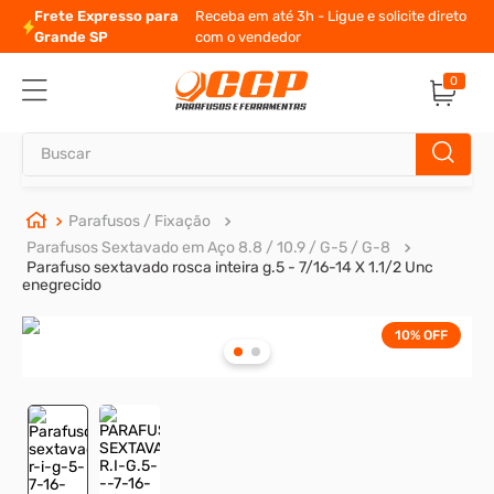
Frete Expresso para
Receba em até 3h - Ligue e solicite direto
Grande SP
com o vendedor
0
Buscar
TERMOS MAIS BUSCADOS
Parafusos / Fixação
Parafusos Sextavado em Aço 8.8 / 10.9 / G-5 / G-8
1
º
parafuso allen
Parafuso sextavado rosca inteira g.5 - 7/16-14 X 1.1/2 Unc
enegrecido
2
º
porca
3
º
parafuso sextavado
10%
OFF
4
º
arruela
5
º
presto
6
º
rodizio
7
º
parafuso madeira