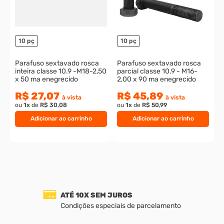
o
10 pç
10 pç
Parafuso sextavado rosca
Parafuso sextavado rosca
inteira classe 10.9 -M18-2,50
parcial classe 10.9 - M16-
x 50 ma enegrecido
2,00 x 90 ma enegrecido
R$ 27,07
R$ 45,89
à vista
à vista
ou
1
x
de
R$ 30,08
ou
1
x
de
R$ 50,99
Adicionar ao carrinho
Adicionar ao carrinho
ATÉ 10X SEM JUROS
Condições especiais de parcelamento