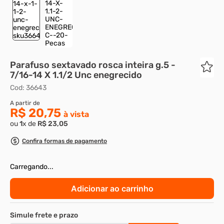
8
º
rebite rosca
9
º
parafuso allen 5
10
º
parafuso 5
Parafuso sextavado rosca inteira g.5 -
7/16-14 X 1.1/2 Unc enegrecido
Cod
:
36643
R$ 20,75
ou
1
x de
R$
23
,
05
Confira formas de pagamento
Carregando...
Adicionar ao carrinho