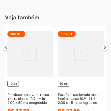
à vista
ou
1
x
de
R$ 40,94
Veja também
10 pç
50 pç
Arruela lisa 7/8 zincada
R$ 45,24
10%
OFF
10%
OFF
R$ 13,82
à vista
ou
1
x
de
R$ 15,36
P
p
1
o
10 pç
10 pç
Parafuso sextavado rosca
Parafuso sextavado rosca
inteira classe 10.9 - M16-
inteira classe 10.9 - M16-
2,00 x 80 ma enegrecido
2,00 x 45 ma enegrecido