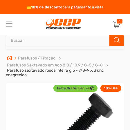
eto
10% de desconto
para pagamento à vista
0
Buscar
TERMOS MAIS BUSCADOS
Parafusos / Fixação
Parafusos Sextavado em Aço 8.8 / 10.9 / G-5 / G-8
1
º
parafuso allen
Parafuso sextavado rosca inteira g.5 - 7/8-9 X 3 unc
enegrecido
2
º
carrinho titanium
3
º
porca
Frete Grátis Elegível
10%
OFF
4
º
parafuso sextavado
5
º
arruela
6
º
cupilha
7
º
sextavado