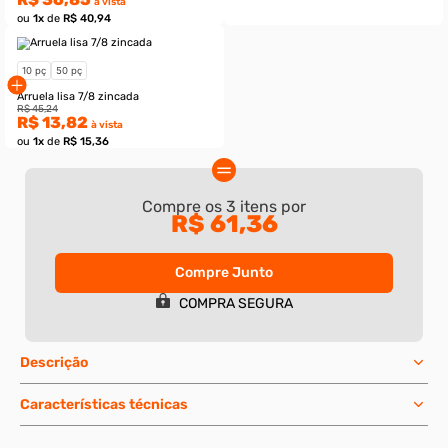
5 pç
25 pç
Porca sextavada g.2 - 
zincada
Compre os
3
itens por
R$ 56,46
R$ 61,36
R$ 10,69
à vista
ou
1
x
de
R$ 11,88
Compre Junto
COMPRA SEGURA
Descrição
5 pç
20 pç
Parafuso sextavado rosca inteira g.5
Características técnicas
- 7/8-9 X 3 unc enegrecido
R$ 147,77
R$ 36,85