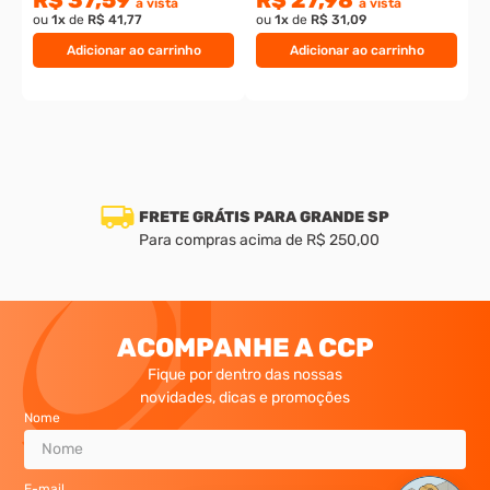
R$ 37,59
R$ 27,98
à vista
à vista
ou
1
x
de
R$ 41,77
ou
1
x
de
R$ 31,09
Adicionar ao carrinho
Adicionar ao carrinho
FRETE GRÁTIS PARA GRANDE SP
Para compras acima de R$ 250,00
ACOMPANHE A CCP
Fique por dentro das nossas
novidades, dicas e promoções
Nome
E-mail