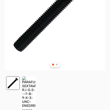
8
º
parafuso allen cabeça
9
º
presto
10
º
parafuso allen 5