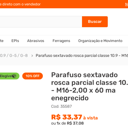
te direto com o vendedor
N
te
EPIs
Abrasivos
Ferragens
Organização e Movimento
0.9 / G-5 / G-8
Parafuso sextavado rosca parcial classe 10.9 - M
Parafuso sextavado
Elegível
10%
OFF
rosca parcial classe 10
- M16-2,00 x 60 ma
enegrecido
Cod
:
35587
R$
33
,
37
à vista
ou
1
x de
R$
37
,
08