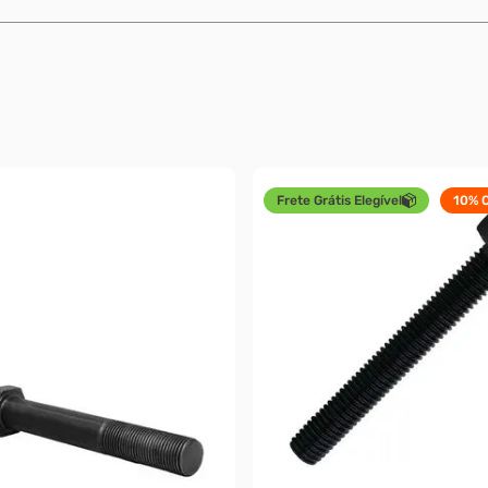
Frete Grátis Elegível
10%
O