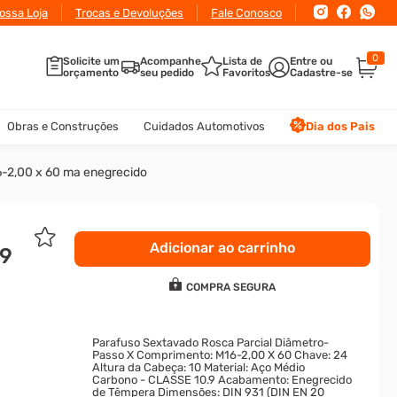
ossa Loja
Trocas e Devoluções
Fale Conosco
0
Solicite um
Acompanhe
Lista de
orçamento
seu pedido
Favoritos
Obras e Construções
Cuidados Automotivos
Dia dos Pais
16-2,00 x 60 ma enegrecido
Adicionar ao carrinho
.9
COMPRA SEGURA
Parafuso Sextavado Rosca Parcial Diâmetro-
Passo X Comprimento: M16-2,00 X 60 Chave: 24
Altura da Cabeça: 10 Material: Aço Médio
Carbono - CLASSE 10.9 Acabamento: Enegrecido
de Têmpera Dimensões: DIN 931 (DIN EN 20