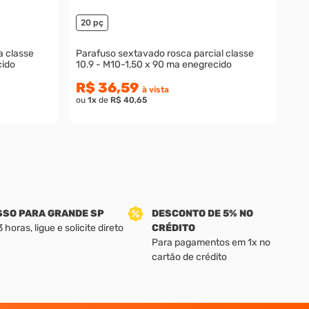
20 pç
a classe
Parafuso sextavado rosca parcial classe
cido
10.9 - M10-1,50 x 90 ma enegrecido
R$ 36,59
à vista
ou
1
x
de
R$ 40,65
SSO PARA GRANDE SP
DESCONTO DE 5% NO
horas, ligue e solicite direto
CRÉDITO
Para pagamentos em 1x no
cartão de crédito