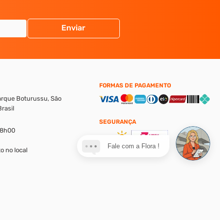
Enviar
FORMAS DE PAGAMENTO
Parque Boturussu, São
rasil
SEGURANÇA
18h00
Fale com a Flora !
o no local
alores