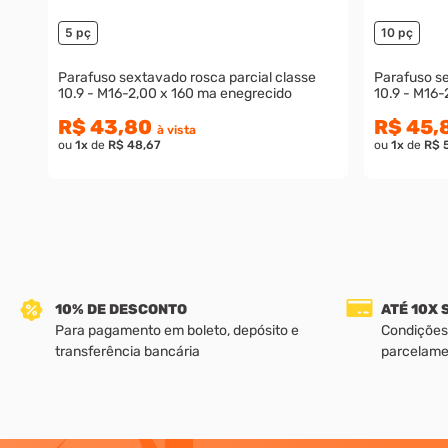
5 pç
10 pç
Parafuso sextavado rosca parcial classe
Parafuso se
10.9 - M16-2,00 x 160 ma enegrecido
10.9 - M16-
R$ 43,80
R$ 45,
à vista
ou
1
x
de
R$ 48,67
ou
1
x
de
R$ 
10% DE DESCONTO
ATÉ 10X
Para pagamento em boleto, depósito e
Condições
transferência bancária
parcelame