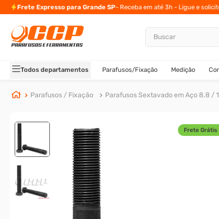
Frete Expresso para Grande SP
- Receba em até 3h - Ligue e solici
Buscar
TERMOS MAIS BUSCADOS
1
º
parafuso allen
Todos departamentos
Parafusos/Fixação
Medição
Cor
2
º
porca
3
º
parafuso sextavado
Parafusos / Fixação
Parafusos Sextavado em Aço 8.8 / 1
4
º
arruela
5
º
presto
Frete Grátis 
6
º
rodizio
7
º
parafuso madeira
8
º
rebite rosca
9
º
parafuso allen 5
10
º
parafuso 5