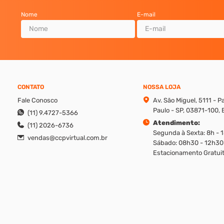
Nome
E-mail
CONTATO
NOSSA LOJA
Fale Conosco
Av. São Miguel, 5111 - 
Paulo - SP, 03871-100, B
(11) 9.4727-5366
Atendimento:
(11) 2026-6736
Segunda à Sexta: 8h - 
vendas@ccpvirtual.com.br
Sábado: 08h30 - 12h30
Estacionamento Gratuit
reito de modificar promoções, produtos e valores sem aviso prévio. Además, v
ique os valores apresentados em cada canal, ligando em nosso atendimento.