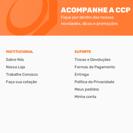
ACOMPANHE A CCP
Fique por dentro das nossas
novidades, dicas e promoções
INSTITUCIONAL
SUPORTE
Sobre Nós
Trocas e Devoluções
Nossa Loja
Formas de Pagamento
Trabalhe Conosco
Entrega
Faça sua cotação
Política de Privacidade
Meus pedidos
Minha conta
A CCP-Virtual Comércio de Ferragens e Ferramentas Ltda., se reserva ao di
apresentáveis pelo e-commerce podem ser diferentes da loja física. Verif