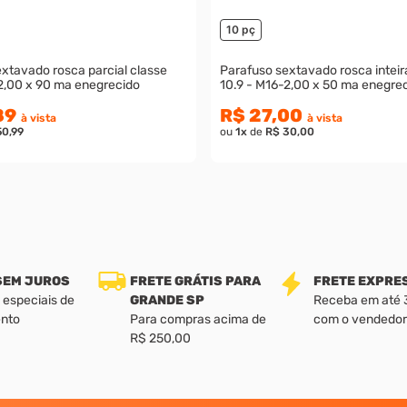
10 pç
xtavado rosca parcial classe
Parafuso sextavado rosca inteir
2,00 x 90 ma enegrecido
10.9 - M16-2,00 x 50 ma enegre
89
R$ 27,00
à vista
à vista
50,99
ou
1
x
de
R$ 30,00
 SEM JUROS
FRETE GRÁTIS PARA
FRETE EXPRE
 especiais de
GRANDE SP
Receba em até 3 
nto
Para compras acima de
com o vendedor
R$ 250,00