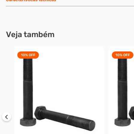
Veja também
10%
OFF
10%
OFF
M8-