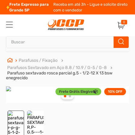
te Expresso para
Receba em até 3h - Ligue e solicite direto
nde SP
com o vendedor
0
Buscar
TERMOS MAIS BUSCADOS
Parafusos / Fixação
Parafusos Sextavado em Aço 8.8 / 10.9 / G-5 / G-8
1
º
parafuso allen
Parafuso sextavado rosca parcial g.5 - 1/2-12 X 13 bsw
enegrecido
2
º
carrinho titanium
3
º
porca
Frete Grátis Elegível
10%
OFF
4
º
parafuso sextavado
5
º
arruela
6
º
cupilha
7
º
sextavado