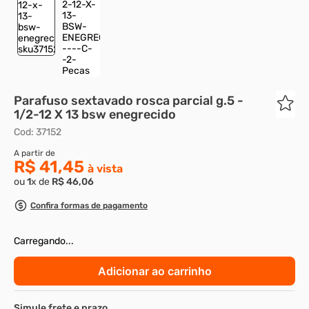
8
º
parafuso allen 5
9
º
rodizio
10
º
presto
Parafuso sextavado rosca parcial g.5 -
1/2-12 X 13 bsw enegrecido
Cod
:
37152
R$ 41,45
ou
1
x de
R$
46
,
06
Confira formas de pagamento
Escolha as medidas:
Diâmetro
Comprimento
1/2''-12
13"
Embalagem com: