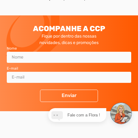
Adicionar ao carrinho
Adicionar ao carrinho
ATÉ 10X SEM JUROS
Condições especiais de parcelamento
ACOMPANHE A CCP
Fique por dentro das nossas
novidades, dicas e promoções
Nome
Fale com a Flora !
E-mail