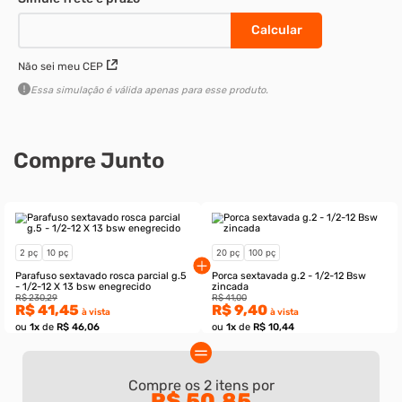
2 peças
10 peças
R$ 41,45
à vista
R$ 207,26
à vista
–
–
+
+
Adicionar ao carrinho
Não sei meu CEP
Essa simulação é válida apenas para esse produto.
Compre Junto