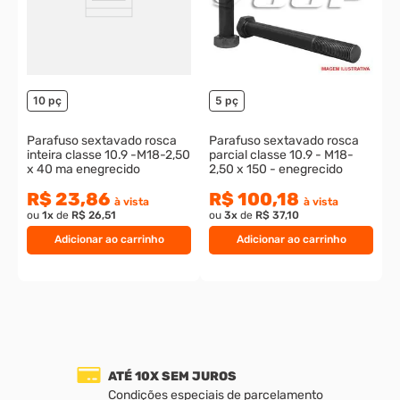
R$ 41,45
R$ 9,40
à vista
à vista
ou
1
x
de
R$ 46,06
ou
1
x
de
R$ 10,44
Veja também
Frete Grátis Elegível
10%
OFF
10%
OFF
P
p
2
o
10 pç
5 pç
Parafuso sextavado rosca
Parafuso sextavado rosca
inteira classe 10.9 -M18-2,50
parcial classe 10.9 - M18-
x 40 ma enegrecido
2,50 x 150 - enegrecido
R$ 23,86
R$ 100,18
à vista
à vista
ou
1
x
de
R$ 26,51
ou
3
x
de
R$ 37,10