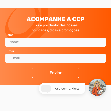
Adicionar ao carrinho
Adicionar ao carrinho
FRETE GRÁTIS PARA GRANDE SP
Para compras acima de R$ 250,00
ACOMPANHE A CCP
Fique por dentro das nossas
novidades, dicas e promoções
Nome
Fale com a Flora !
E-mail