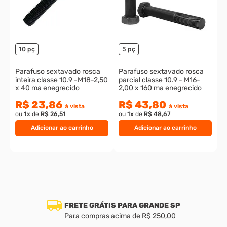
ou
1
x
de
R$ 36,68
ou
1
x
de
R$ 11,13
Veja também
Frete Grátis Elegível
10%
OFF
10%
OFF
P
0
i
2
o
10 pç
5 pç
Parafuso sextavado rosca
Parafuso sextavado rosca
inteira classe 10.9 -M18-2,50
parcial classe 10.9 - M16-
x 40 ma enegrecido
2,00 x 160 ma enegrecido
R$ 23,86
R$ 43,80
à vista
à vista
ou
1
x
de
R$ 26,51
ou
1
x
de
R$ 48,67