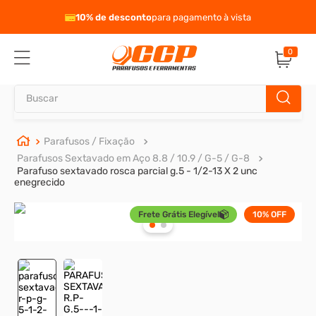
eto
10% de desconto
para pagamento à vista
0
Buscar
TERMOS MAIS BUSCADOS
Parafusos / Fixação
Parafusos Sextavado em Aço 8.8 / 10.9 / G-5 / G-8
1
º
parafuso allen
Parafuso sextavado rosca parcial g.5 - 1/2-13 X 2 unc
enegrecido
2
º
porca
3
º
parafuso sextavado
Frete Grátis Elegível
10%
OFF
4
º
arruela
5
º
presto
6
º
rodizio
7
º
parafuso madeira