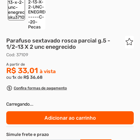
8
º
rebite rosca
9
º
parafuso allen 5
10
º
parafuso 5
Parafuso sextavado rosca parcial g.5 -
1/2-13 X 2 unc enegrecido
Cod
:
37109
R$ 33,01
ou
1
x de
R$
36
,
68
Confira formas de pagamento
Escolha as medidas:
Diâmetro
Comprimento
1/2''-13
2"
Embalagem com: