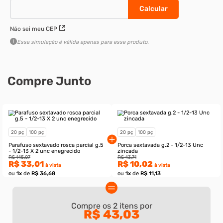
20 peças
100 peças
R$ 33,01
à vista
R$ 130,56
à vista
–
–
+
+
Adicionar ao carrinho
Não sei meu CEP
Essa simulação é válida apenas para esse produto.
Compre Junto