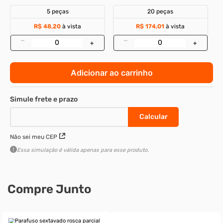
Parafuso sextavado rosca parcial g.5 - 1-8
X 2-3/4 unc enegrecido
Cod
:
37239
R$ 48,20
ou
1
x de
R$
53
,
56
Confira formas de pagamento
Escolha as medidas:
Diâmetro
Comprimento
1''
2.3/4"
Embalagem com:
5 peças
20 peças
R$ 48,20
à vista
R$ 174,01
à vista