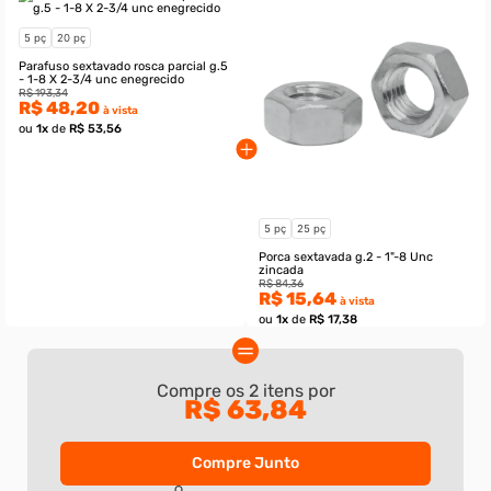
–
–
+
+
Adicionar ao carrinho
Não sei meu CEP
Essa simulação é válida apenas para esse produto.
Compre Junto