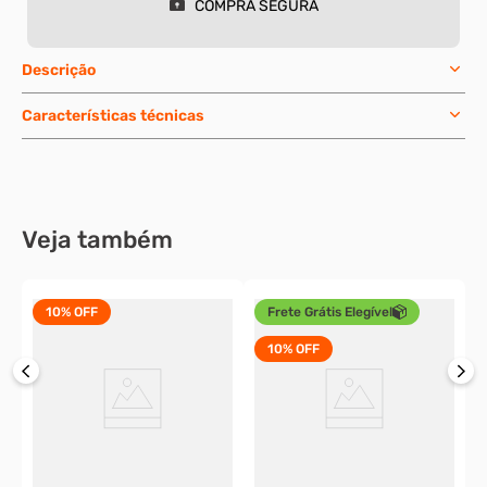
Compre os
2
itens por
R$ 63,84
Compre Junto
COMPRA SEGURA
5 pç
20 pç