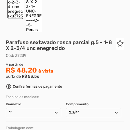
8
º
m3
9
º
rebite rosca
10
º
parafuso m4