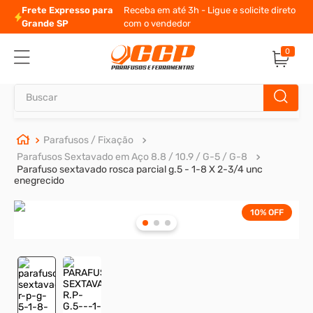
direto
10% de desconto
para pagamento à vista
0
Buscar
TERMOS MAIS BUSCADOS
Parafusos / Fixação
Parafusos Sextavado em Aço 8.8 / 10.9 / G-5 / G-8
1
º
parafuso allen
Parafuso sextavado rosca parcial g.5 - 1-8 X 2-3/4 unc
enegrecido
2
º
porca
3
º
parafuso sextavado
10%
OFF
4
º
presto
5
º
arruela
6
º
rodizio
7
º
parafuso madeira