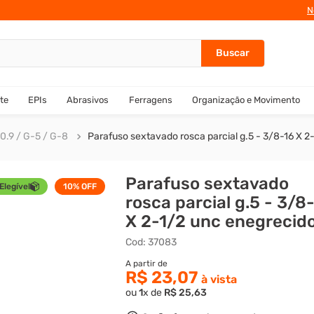
N
te
EPIs
Abrasivos
Ferragens
Organização e Movimento
0.9 / G-5 / G-8
Parafuso sextavado rosca parcial g.5 - 3/8-16 X 2
Parafuso sextavado
Elegível
10%
OFF
rosca parcial g.5 - 3/8
X 2-1/2 unc enegrecid
Cod
:
37083
R$ 23,07
ou
1
x de
R$
25
,
63