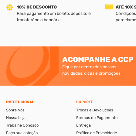
10% DE DESCONTO
ATÉ 10X
Para pagamento em boleto, depósito e
Condições
transferência bancária
parcelame
ACOMPANHE A CCP
Fique por dentro das nossas
novidades, dicas e promoções
INSTITUCIONAL
SUPORTE
Sobre Nós
Trocas e Devoluções
Nossa Loja
Formas de Pagamento
Trabalhe Conosco
Entrega
Faça sua cotação
Política de Privacidade