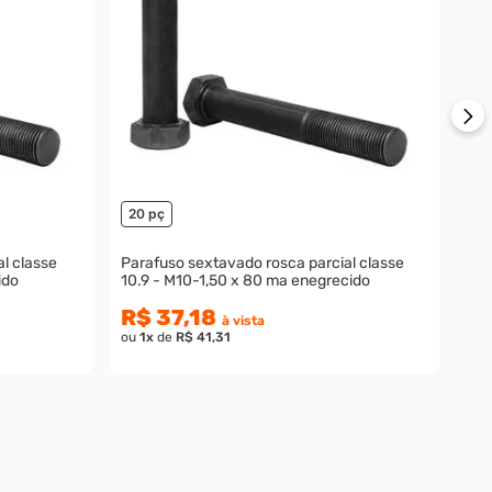
R
ou
20 pç
l classe
Parafuso sextavado rosca parcial classe
ido
10.9 - M10-1,50 x 80 ma enegrecido
R$ 37,18
à vista
ou
1
x
de
R$ 41,31