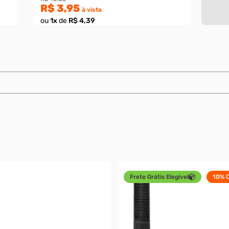
R$ 3,95
à vista
ou
1
x
de
R$ 4,39
Frete Grátis Elegível
10%
O