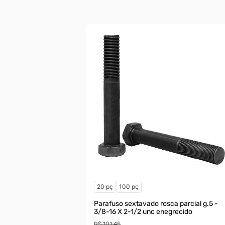
20 pç
100 pç
Parafuso sextavado rosca parcial g.5 -
3/8-16 X 2-1/2 unc enegrecido
R$ 101,45