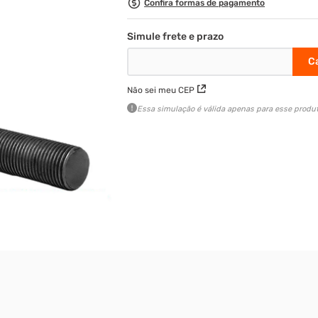
Confira formas de pagamento
Não sei meu CEP
Essa simulação é válida apenas para esse produt