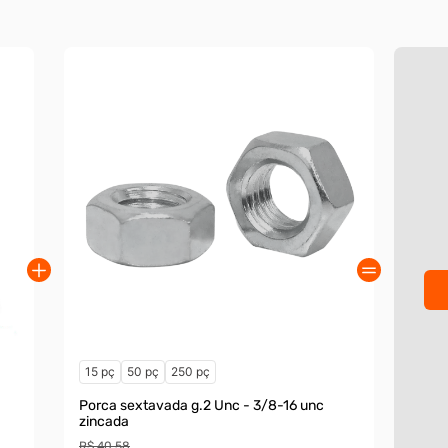
15 pç
50 pç
250 pç
Porca sextavada g.2 Unc - 3/8-16 unc
zincada
R$ 40,58