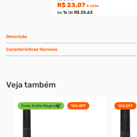
R$ 23,07
à vista
ou
1
x
de
R$ 25,63
Descrição
Características técnicas
Veja também
Frete Grátis Elegível
10%
OFF
10%
OFF
 M6-