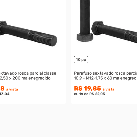
10 pç
xtavado rosca parcial classe
Parafuso sextavado rosca parcia
-2,50 x 200 ma enegrecido
10.9 - M12-1,75 x 60 ma enegrec
48
R$ 19,85
à vista
à vista
43,04
ou
1
x
de
R$ 22,05