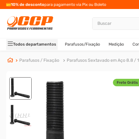
10% de desconto
para pagamento via Pix ou Boleto
Buscar
TERMOS MAIS BUSCADOS
1
º
parafuso allen
Todos departamentos
Parafusos/Fixação
Medição
Cor
2
º
porca
3
º
arruela
Parafusos / Fixação
Parafusos Sextavado em Aço 8.8 / 1
4
º
parafuso sextavado
5
º
cupilha
Frete Grátis 
6
º
parafuso allen 5
7
º
sextavado
8
º
presto
9
º
rodizio
10
º
parafuso allen cabeça