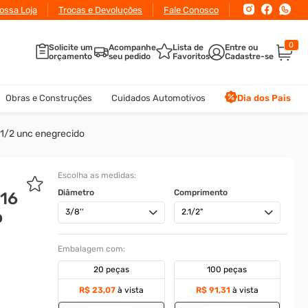
ossa Loja
Trocas e Devoluções
Fale Conosco
0
Solicite um
Acompanhe
Lista de
orçamento
seu pedido
Favoritos
Obras e Construções
Cuidados Automotivos
Dia dos Pais
-1/2 unc enegrecido
Escolha as medidas:
Diâmetro
Comprimento
-16
3/8''
2.1/2"
o
Embalagem com:
20 peças
100 peças
R$ 23,07
à vista
R$ 91,31
à vista