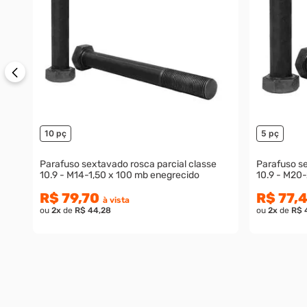
10 pç
5 pç
Parafuso sextavado rosca parcial classe
Parafuso se
10.9 - M14-1,50 x 100 mb enegrecido
10.9 - M20
R$ 79,70
R$ 77,
à vista
ou
2
x
de
R$ 44,28
ou
2
x
de
R$ 