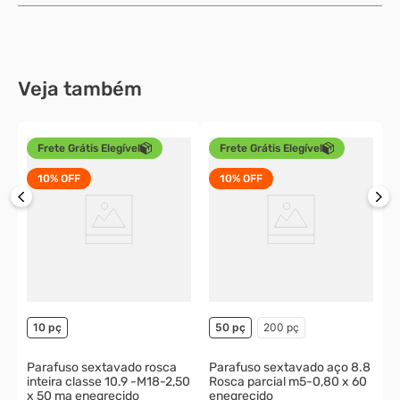
10 pç
50 pç
Compre os
2
itens por
R$ 28,56
Parafuso sextavado rosca parcial g.5
- 3/8-16 X 5-1/2 unc enegrecido
R$ 117,61
R$ 24,61
Compre Junto
à vista
ou
1
x
de
R$ 27,34
COMPRA SEGURA
Descrição
15 pç
50 pç
250 pç
Características técnicas
Porca sextavada g.2 Un
unc zincada
R$ 40,58
R$ 3,95
à vista