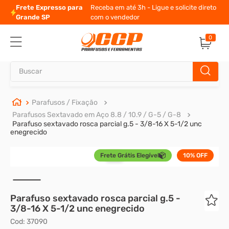
Frete Expresso para
Receba em até 3h - Ligue e solicite direto
Grande SP
com o vendedor
0
Buscar
TERMOS MAIS BUSCADOS
Parafusos / Fixação
Parafusos Sextavado em Aço 8.8 / 10.9 / G-5 / G-8
1
º
parafuso allen
Parafuso sextavado rosca parcial g.5 - 3/8-16 X 5-1/2 unc
enegrecido
2
º
porca
3
º
parafuso sextavado
Frete Grátis Elegível
10%
OFF
4
º
presto
5
º
arruela
6
º
rodizio
7
º
parafuso madeira