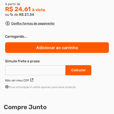
8
º
m3
9
º
rebite rosca
10
º
parafuso m4
Parafuso sextavado rosca parcial g.5 -
3/8-16 X 5-1/2 unc enegrecido
Cod
:
37090
R$ 24,61
ou
1
x de
R$
27
,
34
Confira formas de pagamento
Carregando...
Adicionar ao carrinho