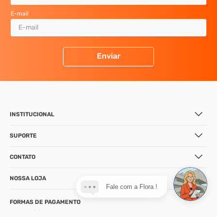
ATÉ 10X SEM JUROS
Condições especiais de parcelamento
ACOMPANHE A CCP
Fique por dentro das nossas
novidades, dicas e promoções
Nome
Fale com a Flora !
E-mail