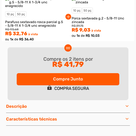
Compre os
2
itens por
R$ 41,79
Compre Junto
COMPRA SEGURA
Descrição
10 pç
50 pç
Características técnicas
10 pç
50 pç
Porca sextavada g.2 - 
Parafuso sextavado rosca parcial g.5
zincada
- 5/8-11 X 1-3/4 unc enegrecido
R$ 39,75