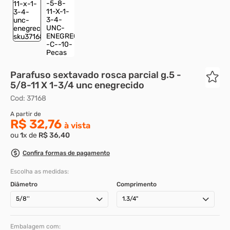
8
º
presto
9
º
rodizio
10
º
parafuso allen cabeça
Parafuso sextavado rosca parcial g.5 -
5/8-11 X 1-3/4 unc enegrecido
Cod
:
37168
R$ 32,76
ou
1
x de
R$
36
,
40
Confira formas de pagamento
Escolha as medidas:
Diâmetro
Comprimento
5/8''
1.3/4"
Embalagem com: