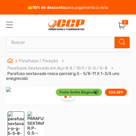
eto
10% de desconto
para pagamento à vista
0
Buscar
TERMOS MAIS BUSCADOS
Parafusos / Fixação
Parafusos Sextavado em Aço 8.8 / 10.9 / G-5 / G-8
1
º
parafuso allen
Parafuso sextavado rosca parcial g.5 - 5/8-11 X 1-3/4 unc
enegrecido
2
º
porca
3
º
arruela
Frete Grátis Elegível
10%
OFF
4
º
parafuso sextavado
5
º
cupilha
6
º
parafuso allen 5
7
º
sextavado