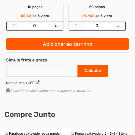
10 peças
50 peças
R$ 32,76
à vista
R$ 155,41
à vista
–
–
+
+
Adicionar ao carrinho
Não sei meu CEP
Essa simulação é válida apenas para esse produto.
Compre Junto