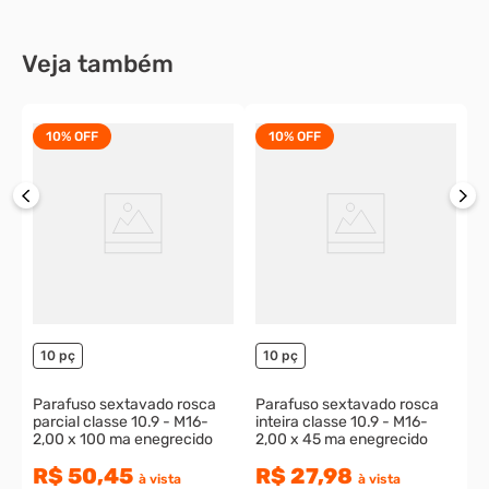
R$ 9,03
R$ 172,68
à vista
R$ 32,76
à vista
ou
1
x
de
R$ 10,03
ou
1
x
de
R$ 36,40
Veja também
10%
OFF
10%
OFF
P
R
e
o
10 pç
10 pç
Parafuso sextavado rosca
Parafuso sextavado rosca
parcial classe 10.9 - M16-
inteira classe 10.9 - M16-
2,00 x 100 ma enegrecido
2,00 x 45 ma enegrecido
R$ 50,45
R$ 27,98
à vista
à vista