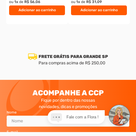
ou
1
x
de
R$ 56,06
ou
1
x
de
R$ 31,09
Adicionar ao carrinho
Adicionar ao carrinho
FRETE GRÁTIS PARA GRANDE SP
Para compras acima de R$ 250,00
ACOMPANHE A CCP
Fique por dentro das nossas
novidades, dicas e promoções
Nome
Fale com a Flora !
E-mail