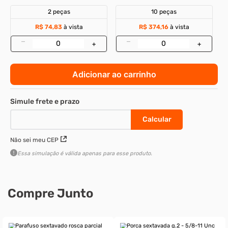
2 peças
10 peças
R$ 74,83
à vista
R$ 374,16
à vista
–
–
+
+
Adicionar ao carrinho
Não sei meu CEP
Essa simulação é válida apenas para esse produto.
Compre Junto