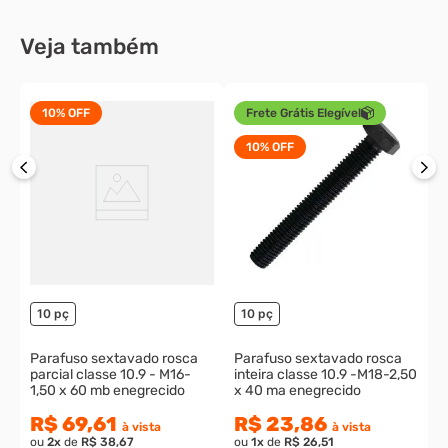
R$ 74,83
R$ 9,03
à vista
à vista
ou
2
x
de
R$ 41,57
ou
1
x
de
R$ 10,03
Veja também
10%
OFF
Frete Grátis Elegível
10%
OFF
P
x
p
1
o
10 pç
10 pç
Parafuso sextavado rosca
Parafuso sextavado rosca
parcial classe 10.9 - M16-
inteira classe 10.9 -M18-2,50
1,50 x 60 mb enegrecido
x 40 ma enegrecido
R$ 69,61
R$ 23,86
à vista
à vista
ou
2
x
de
R$ 38,67
ou
1
x
de
R$ 26,51