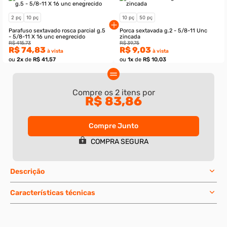
Compre os
2
itens por
R$ 83,86
Compre Junto
COMPRA SEGURA
Descrição
2 pç
10 pç
10 pç
50 pç
Características técnicas
Parafuso sextavado rosca parcial g.5
Porca sextavada g.2 - 
- 5/8-11 X 16 unc enegrecido
zincada
R$ 415,73
R$ 39,75