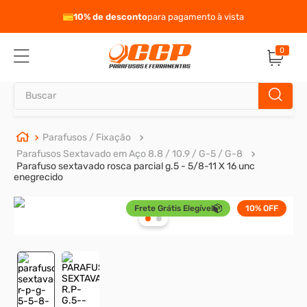
eto
10% de desconto
para pagamento à vista
0
Buscar
TERMOS MAIS BUSCADOS
Parafusos / Fixação
Parafusos Sextavado em Aço 8.8 / 10.9 / G-5 / G-8
1
º
parafuso allen
Parafuso sextavado rosca parcial g.5 - 5/8-11 X 16 unc
enegrecido
2
º
porca
3
º
parafuso sextavado
Frete Grátis Elegível
10%
OFF
4
º
arruela
5
º
presto
6
º
rodizio
7
º
parafuso madeira