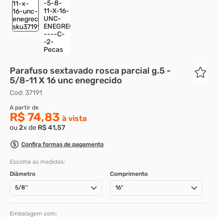
8
º
rebite rosca
9
º
parafuso allen 5
10
º
parafuso 5
Parafuso sextavado rosca parcial g.5 -
5/8-11 X 16 unc enegrecido
Cod
:
37191
R$ 74,83
ou
2
x de
R$
41
,
57
Confira formas de pagamento
Escolha as medidas:
Diâmetro
Comprimento
5/8''
16"
Embalagem com: