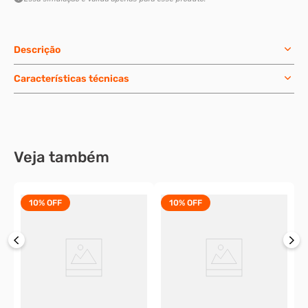
Descrição
Características técnicas
Veja também
10%
OFF
10%
OFF
 -
P
c
o