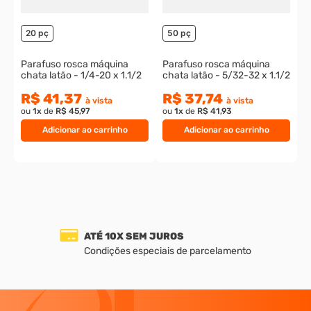
20 pç
50 pç
Parafuso rosca máquina
Parafuso rosca máquina
chata latão - 1/4-20 x 1.1/2
chata latão - 5/32-32 x 1.1/2
R$ 41,37
R$ 37,74
à vista
à vista
ou
1
x
de
R$ 45,97
ou
1
x
de
R$ 41,93
Adicionar ao carrinho
Adicionar ao carrinho
ATÉ 10X SEM JUROS
Condições especiais de parcelamento