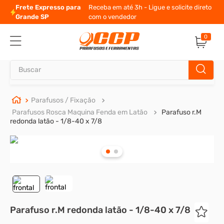
Frete Expresso para
Receba em até 3h - Ligue e solicite direto
Grande SP
com o vendedor
0
Buscar
TERMOS MAIS BUSCADOS
Parafusos / Fixação
Parafusos Rosca Maquina Fenda em Latão
Parafuso r.M
1
º
parafuso allen
redonda latão - 1/8-40 x 7/8
2
º
porca
3
º
parafuso sextavado
4
º
arruela
5
º
presto
6
º
rodizio
Parafuso r.M redonda latão - 1/8-40 x 7/8
7
º
parafuso madeira