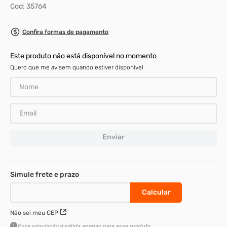
Cod
:
35764
8
º
rebite rosca
Confira formas de pagamento
9
º
parafuso allen 5
10
º
parafuso 5
Este produto não está disponível no momento
Quero que me avisem quando estiver disponível
Enviar
Não sei meu CEP
Essa simulação é válida apenas para esse produto.