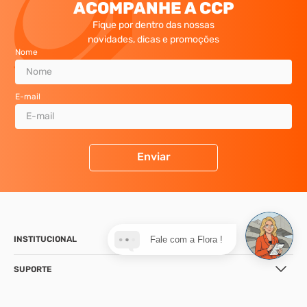
ACOMPANHE A CCP
Fique por dentro das nossas
novidades, dicas e promoções
Nome
E-mail
Enviar
INSTITUCIONAL
Fale com a Flora !
SUPORTE
CONTATO