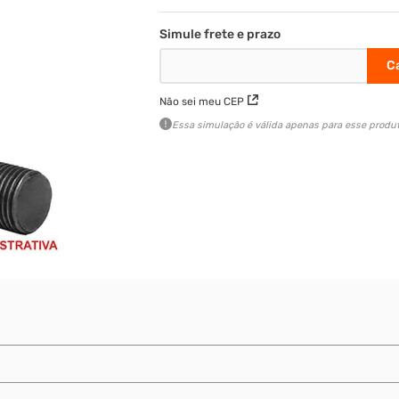
Não sei meu CEP
Essa simulação é válida apenas para esse produt