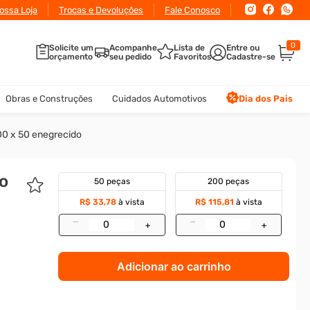
ossa Loja
Trocas e Devoluções
Fale Conosco
0
Solicite um
Acompanhe
Lista de
orçamento
seu pedido
Favoritos
Obras e Construções
Cuidados Automotivos
Dia dos Pais
00 x 50 enegrecido
o
50 peças
200 peças
-
R$ 33,78
à vista
R$ 115,81
à vista
–
–
+
+
Adicionar ao carrinho