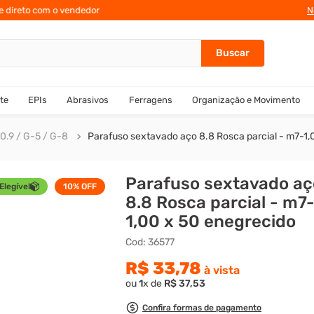
te direto com o vendedor
N
te
EPIs
Abrasivos
Ferragens
Organização e Movimento
0.9 / G-5 / G-8
Parafuso sextavado aço 8.8 Rosca parcial - m7-1,
Parafuso sextavado aç
Elegível
10%
OFF
8.8 Rosca parcial - m7
1,00 x 50 enegrecido
Cod
:
36577
R$
33
,
78
à vista
ou
1
x de
R$
37
,
53
Confira formas de pagamento