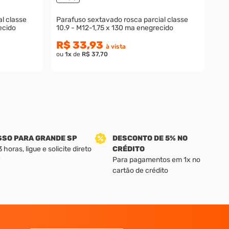
l classe
Parafuso sextavado rosca parcial classe
ecido
10.9 - M12-1,75 x 130 ma enegrecido
R$ 33,93
à vista
ou
1
x
de
R$ 37,70
SSO PARA GRANDE SP
DESCONTO DE 5% NO
horas, ligue e solicite direto
CRÉDITO
Para pagamentos em 1x no
cartão de crédito