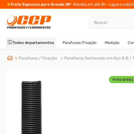
Frete Expresso para Grande SP
- Receba em até 3h - Ligue e solici
Buscar
TERMOS MAIS BUSCADOS
1
º
parafuso allen
Todos departamentos
Parafusos/Fixação
Medição
Cor
2
º
porca
3
º
parafuso sextavado
Parafusos / Fixação
Parafusos Sextavado em Aço 8.8 / 1
4
º
arruela
5
º
presto
Frete Grátis 
6
º
rodizio
7
º
parafuso madeira
8
º
rebite rosca
9
º
parafuso allen 5
10
º
parafuso 5