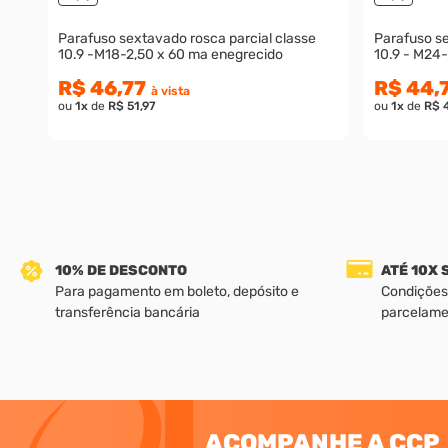
Parafuso sextavado rosca parcial classe
Parafuso se
10.9 -M18-2,50 x 60 ma enegrecido
10.9 - M24
R$ 46,77
R$ 44,
à vista
ou
1
x
de
R$ 51,97
ou
1
x
de
R$ 
10% DE DESCONTO
ATÉ 10X
Para pagamento em boleto, depósito e
Condições
transferência bancária
parcelame
ACOMPANHE A CCP