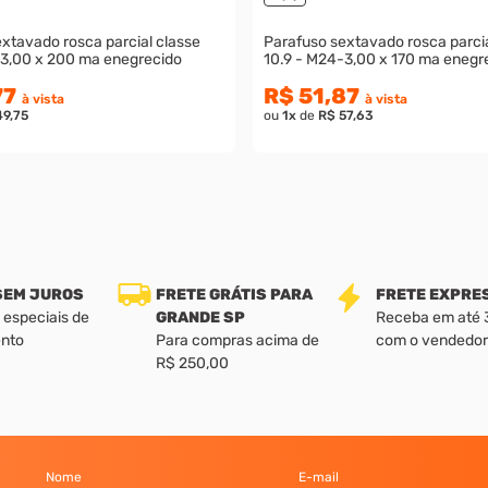
xtavado rosca parcial classe
Parafuso sextavado rosca parcia
-3,00 x 200 ma enegrecido
10.9 - M24-3,00 x 170 ma enegr
77
R$ 51,87
à vista
à vista
49,75
ou
1
x
de
R$ 57,63
 SEM JUROS
FRETE GRÁTIS PARA
FRETE EXPRE
 especiais de
GRANDE SP
Receba em até 3 
nto
Para compras acima de
com o vendedor
R$ 250,00
Nome
E-mail