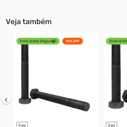
Veja também
Frete Grátis Elegível
10%
OFF
Frete Gráti
5 pç
2 pç