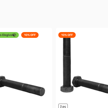
s Elegível
10%
OFF
10%
OFF
2 pç