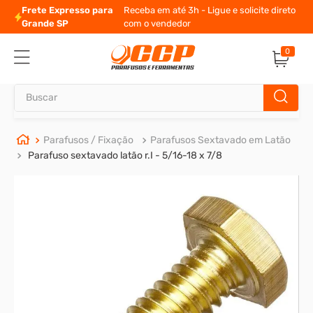
Frete Expresso para
Receba em até 3h - Ligue e solicite direto
Grande SP
com o vendedor
0
Buscar
TERMOS MAIS BUSCADOS
Parafusos / Fixação
Parafusos Sextavado em Latão
Parafuso sextavado latão r.I - 5/16-18 x 7/8
1
º
parafuso allen
2
º
porca
3
º
arruela
4
º
parafuso sextavado
5
º
cupilha
6
º
parafuso allen 5
7
º
sextavado