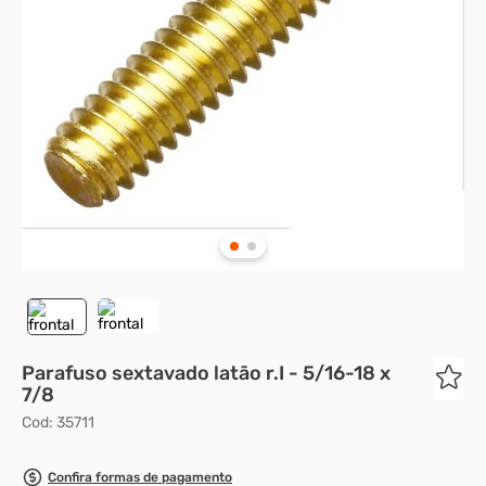
8
º
presto
9
º
rodizio
10
º
parafuso allen cabeça
Parafuso sextavado latão r.I - 5/16-18 x
7/8
Cod
:
35711
Confira formas de pagamento