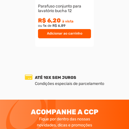
Parafuso conjunto para
lavatório bucha 12
R$ 6,20
à vista
ou
1
x
de
R$ 6,89
Adicionar ao carrinho
ATÉ 10X SEM JUROS
Condições especiais de parcelamento
ACOMPANHE A CCP
Fique por dentro das nossas
novidades, dicas e promoções