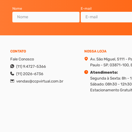
Nome
E-mail
CONTATO
NOSSA LOJA
Fale Conosco
Av. São Miguel, 5111 - 
Paulo - SP, 03871-100, B
(11) 9.4727-5366
Atendimento:
(11) 2026-6736
Segunda à Sexta: 8h - 
vendas@ccpvirtual.com.br
Sábado: 08h30 - 12h30
Estacionamento Gratuit
reito de modificar promoções, produtos e valores sem aviso prévio. Además, v
ique os valores apresentados em cada canal, ligando em nosso atendimento.