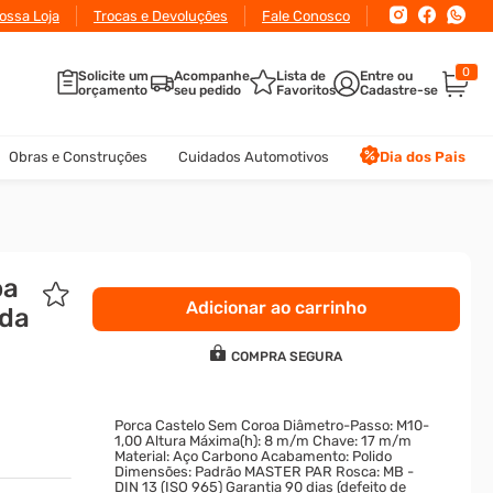
conto
ossa Loja
para pagamento via Pix ou Boleto
Trocas e Devoluções
Fale Conosco
0
Solicite um
Acompanhe
Lista de
orçamento
seu pedido
Favoritos
Obras e Construções
Cuidados Automotivos
Dia dos Pais
oa
Adicionar ao carrinho
ida
COMPRA SEGURA
Porca Castelo Sem Coroa Diâmetro-Passo: M10-
1,00 Altura Máxima(h): 8 m/m Chave: 17 m/m
Material: Aço Carbono Acabamento: Polido
Dimensões: Padrão MASTER PAR Rosca: MB -
DIN 13 (ISO 965) Garantia 90 dias (defeito de