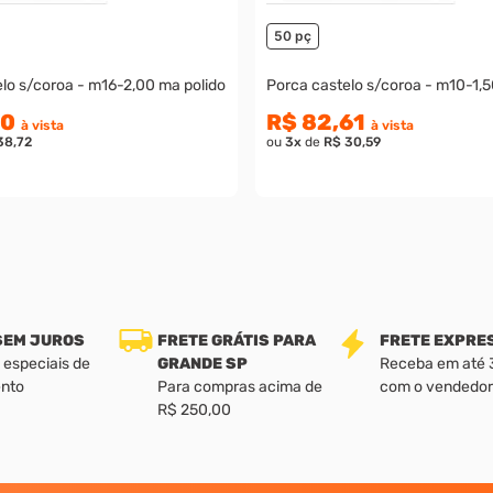
50 pç
lo s/coroa - m16-2,00 ma polido
Porca castelo s/coroa - m10-1,5
70
R$ 82,61
à vista
à vista
38,72
ou
3
x
de
R$ 30,59
 SEM JUROS
FRETE GRÁTIS PARA
FRETE EXPRE
 especiais de
GRANDE SP
Receba em até 3 
nto
Para compras acima de
com o vendedor
R$ 250,00