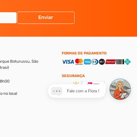
Enviar
FORMAS DE PAGAMENTO
Parque Boturussu, São
rasil
SEGURANÇA
18h00
Fale com a Flora !
o no local
alores