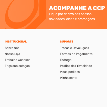
ACOMPANHE A CCP
Fique por dentro das nossas
novidades, dicas e promoções
INSTITUCIONAL
SUPORTE
Sobre Nós
Trocas e Devoluções
Nossa Loja
Formas de Pagamento
Trabalhe Conosco
Entrega
Faça sua cotação
Política de Privacidade
Meus pedidos
Minha conta
A CCP-Virtual Comércio de Ferragens e Ferramentas Ltda., se reserva ao di
apresentáveis pelo e-commerce podem ser diferentes da loja física. Verif