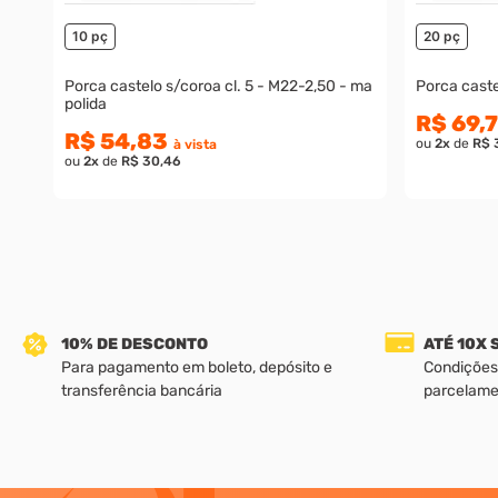
10 pç
20 pç
Porca castelo s/coroa cl. 5 - M22-2,50 - ma
Porca caste
polida
R$ 69,
R$ 54,83
ou
2
x
de
R$ 
à vista
ou
2
x
de
R$ 30,46
10% DE DESCONTO
ATÉ 10X
Para pagamento em boleto, depósito e
Condições
transferência bancária
parcelame