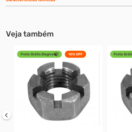
Veja também
Frete Grátis Elegível
10%
OFF
Frete Gráti