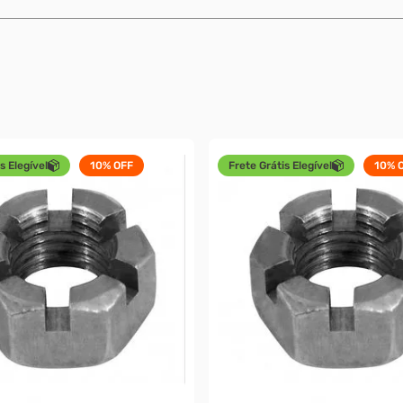
s Elegível
10%
OFF
Frete Grátis Elegível
10%
O