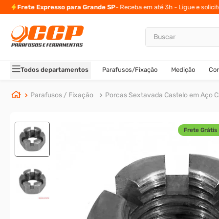
Frete Expresso para Grande SP
- Receba em até 3h - Ligue e solici
Buscar
TERMOS MAIS BUSCADOS
1
º
parafuso allen
Todos departamentos
Parafusos/Fixação
Medição
Cor
2
º
carrinho titanium
3
º
porca
Parafusos / Fixação
Porcas Sextavada Castelo em Aço 
4
º
parafuso sextavado
5
º
arruela
Frete Grátis 
6
º
cupilha
7
º
sextavado
8
º
parafuso allen 5
9
º
rodizio
10
º
presto