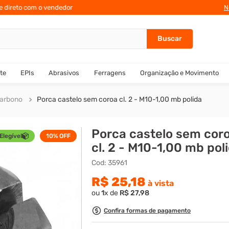
te direto com o vendedor
10% de des
N
te
EPIs
Abrasivos
Ferragens
Organização e Movimento
Carbono
Porca castelo sem coroa cl. 2 - M10-1,00 mb polida
Porca castelo sem cor
Elegível
10%
OFF
cl. 2 - M10-1,00 mb pol
Cod
:
35961
R$
25
,
18
à vista
ou
1
x de
R$
27
,
98
Confira formas de pagamento