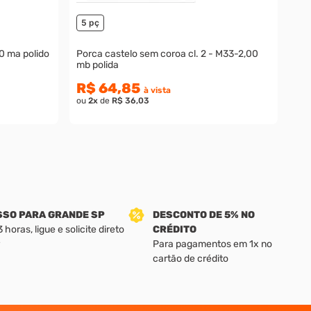
5 pç
0 ma polido
Porca castelo sem coroa cl. 2 - M33-2,00
mb polida
R$ 64,85
à vista
ou
2
x
de
R$ 36,03
SSO PARA GRANDE SP
DESCONTO DE 5% NO
horas, ligue e solicite direto
CRÉDITO
Para pagamentos em 1x no
cartão de crédito