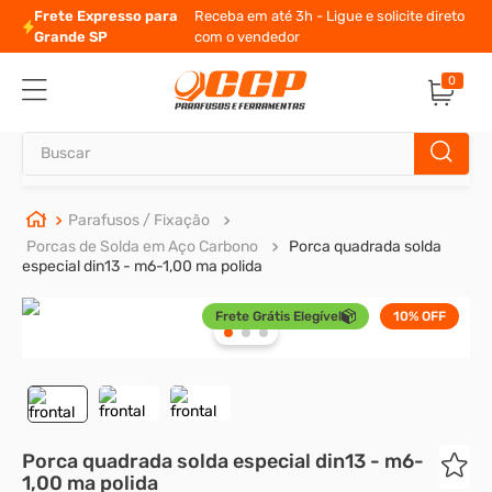
Frete Expresso para
Receba em até 3h - Ligue e solicite direto
Grande SP
com o vendedor
0
Buscar
TERMOS MAIS BUSCADOS
Parafusos / Fixação
Porcas de Solda em Aço Carbono
Porca quadrada solda
1
º
parafuso allen
especial din13 - m6-1,00 ma polida
2
º
porca
Frete Grátis Elegível
10%
OFF
3
º
parafuso sextavado
4
º
arruela
5
º
presto
6
º
rodizio
Porca quadrada solda especial din13 - m6-
1,00 ma polida
7
º
parafuso madeira