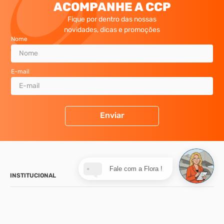
ACOMPANHE A CCP
Fique por dentro das nossas
novidades, dicas e promoções
Nome
E-mail
Enviar
Fale com a Flora !
INSTITUCIONAL
SUPORTE
CONTATO