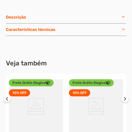
Descrição
Características técnicas
Veja também
Frete Grátis Elegível
Frete Grátis Elegível
10%
OFF
10%
OFF
-
P
e
p
o