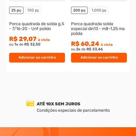
25 pç
100 pç
200 pç
1.000 pç
Porca quadrada de solda g.5
Porca quadrada solda
- 7/16-20 - Unf polido
especial din13 - m8-1,25 ma
polida
R$ 29,07
à vista
R$ 60,24
ou
1
x
de
R$ 32,30
à vista
ou
2
x
de
R$ 33,46
Adicionar ao carrinho
Adicionar ao carrinho
ATÉ 10X SEM JUROS
Condições especiais de parcelamento