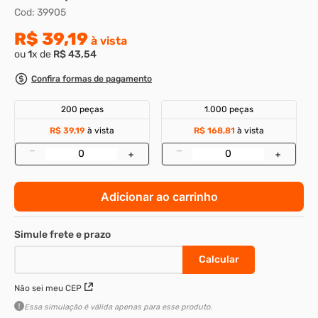
Cod
:
39905
8
º
rebite rosca
R$
39
,
19
à vista
9
º
parafuso allen 5
ou
1
x de
R$
43
,
54
10
º
parafuso 5
Confira formas de pagamento
200 peças
1.000 peças
R$ 39,19
à vista
R$ 168,81
à vista
–
–
+
+
Adicionar ao carrinho
Não sei meu CEP
Essa simulação é válida apenas para esse produto.