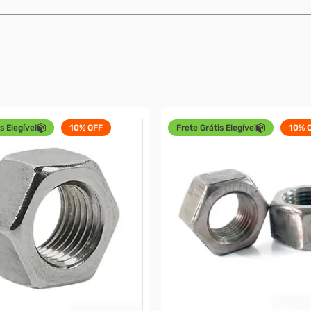
s Elegível
10%
OFF
Frete Grátis Elegível
10%
O