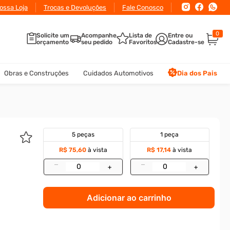
 pagamento via Pix ou Boleto
ossa Loja
Trocas e Devoluções
Fale Conosco
0
Solicite um
Acompanhe
Lista de
orçamento
seu pedido
Favoritos
Obras e Construções
Cuidados Automotivos
Dia dos Pais
5 peças
1 peça
R$ 75,60
à vista
R$ 17,14
à vista
–
–
+
+
Adicionar ao carrinho