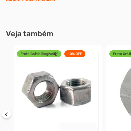
Veja também
Frete Grátis Elegível
10%
OFF
Frete Gráti
.5