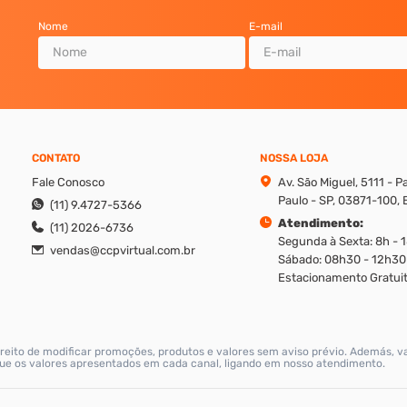
Nome
E-mail
CONTATO
NOSSA LOJA
Fale Conosco
Av. São Miguel, 5111 - 
Paulo - SP, 03871-100, B
(11) 9.4727-5366
Atendimento:
(11) 2026-6736
Segunda à Sexta: 8h - 
vendas@ccpvirtual.com.br
Sábado: 08h30 - 12h30
Estacionamento Gratuit
reito de modificar promoções, produtos e valores sem aviso prévio. Además, v
ique os valores apresentados em cada canal, ligando em nosso atendimento.