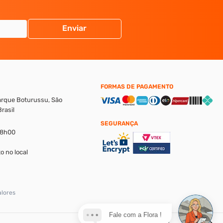
Enviar
FORMAS DE PAGAMENTO
Parque Boturussu, São
rasil
SEGURANÇA
18h00
o no local
alores
Fale com a Flora !