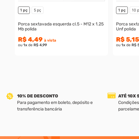
1 pç
5 pç
1 pç
10 
Porca sextavada esquerda cl.5 - M12 x 1.25
Porca sext
Mb polida
Unf polida
R$ 4,49
R$ 5,15
à vista
ou
1
x
de
R$ 4,99
ou
1
x
de
R$ 
10% DE DESCONTO
ATÉ 10X
Para pagamento em boleto, depósito e
Condições
transferência bancária
parcelame