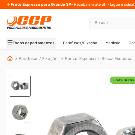
ete Expresso para Grande SP
- Receba em até 3h - Ligue e solicite direto
Buscar
TERMOS MAIS BUSCADOS
1
º
parafuso allen
Todos departamentos
Parafusos/Fixação
Medição
Cor
2
º
carrinho titanium
3
º
porca
Parafusos / Fixação
Porcas Especiais e Rosca Esquerda
4
º
parafuso sextavado
5
º
arruela
Frete Grátis 
6
º
cupilha
7
º
sextavado
8
º
parafuso allen 5
9
º
rodizio
10
º
presto