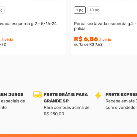
pç
1 pç
10 pç
avada esquerda g.2 - 5/16-24
Porca sextavada esquerda g.2 -
polida
R$ 6,86
à vista
à vista
5,72
ou
1
x
de
R$ 7,62
 SEM JUROS
FRETE GRÁTIS PARA
FRETE EXPRE
 especiais de
GRANDE SP
Receba em até 3 
nto
Para compras acima de
com o vendedor
R$ 250,00