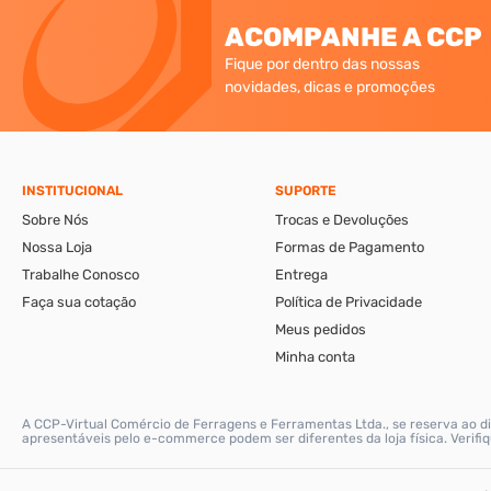
ACOMPANHE A CCP
Fique por dentro das nossas
novidades, dicas e promoções
INSTITUCIONAL
SUPORTE
Sobre Nós
Trocas e Devoluções
Nossa Loja
Formas de Pagamento
Trabalhe Conosco
Entrega
Faça sua cotação
Política de Privacidade
Meus pedidos
Minha conta
A CCP-Virtual Comércio de Ferragens e Ferramentas Ltda., se reserva ao di
apresentáveis pelo e-commerce podem ser diferentes da loja física. Verif