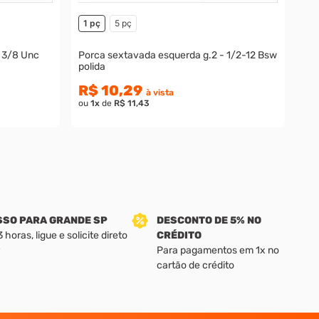
1 pç
5 pç
 3/8 Unc
Porca sextavada esquerda g.2 - 1/2-12 Bsw
polida
R$ 10,29
à vista
ou
1
x
de
R$ 11,43
SSO PARA GRANDE SP
DESCONTO DE 5% NO
horas, ligue e solicite direto
CRÉDITO
Para pagamentos em 1x no
cartão de crédito