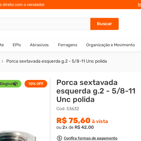
 com o vendedor
10% de desconto
para
N
te
EPIs
Abrasivos
Ferragens
Organização e Movimento
Porca sextavada esquerda g.2 - 5/8-11 Unc polida
Porca sextavada
Elegível
10%
OFF
esquerda g.2 - 5/8-11
Unc polida
Cod
:
53632
R$
75
,
60
à vista
ou
2
x de
R$
42
,
00
Confira formas de pagamento