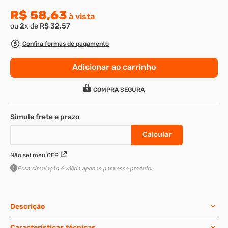
R$
58
,
63
à vista
8
º
parafuso allen 5
ou
2
x de
R$
32
,
57
9
º
rodizio
Confira formas de pagamento
10
º
presto
Adicionar ao carrinho
COMPRA SEGURA
Não sei meu CEP
Essa simulação é válida apenas para esse produto.
Descrição
Características técnicas