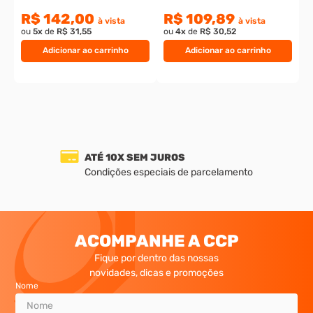
R$ 142,00
R$ 109,89
à vista
à vista
ou
5
x
de
R$ 31,55
ou
4
x
de
R$ 30,52
Adicionar ao carrinho
Adicionar ao carrinho
ATÉ 10X SEM JUROS
Condições especiais de parcelamento
ACOMPANHE A CCP
Fique por dentro das nossas
novidades, dicas e promoções
Nome