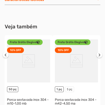
Veja também
Frete Grátis Elegível
Frete Grátis Elegível
10%
OFF
10%
OFF
P
m
o
50 pç
1 pç
5 pç
Porca sextavada inox 304 -
Porca sextavada inox 304 -
m10-1,00 mb
m42-4,50 ma