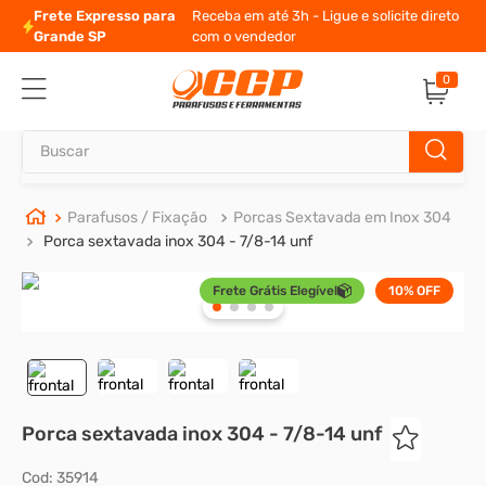
Frete Expresso para
Receba em até 3h - Ligue e solicite direto
Grande SP
com o vendedor
0
Buscar
TERMOS MAIS BUSCADOS
Parafusos / Fixação
Porcas Sextavada em Inox 304
Porca sextavada inox 304 - 7/8-14 unf
1
º
parafuso allen
Frete Grátis Elegível
10%
OFF
2
º
carrinho titanium
3
º
porca
4
º
parafuso sextavado
5
º
arruela
Porca sextavada inox 304 - 7/8-14 unf
6
º
cupilha
Cod
:
35914
7
º
sextavado