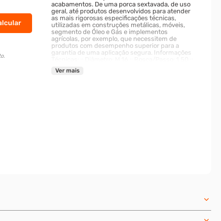
acabamentos. De uma porca sextavada, de uso
geral, até produtos desenvolvidos para atender
as mais rigorosas especificações técnicas,
utilizadas em construções metálicas, móveis,
segmento de Óleo e Gás e implementos
agrícolas, por exemplo, que necessitem de
produtos com desempenho superior para a
garantia de uma aplicação segura. Informações
o.
Técnicas: :: Diâmetro: M 16 :: Rosca/Passo: 1,50 ::
Altura: 13,00 mm :: Chave: 24 mm :: Material: Aço
Ver mais
Inoxidável 304 :: Acabamento: Passivado ::
Dimensões: ASME B18.2.2 DIN 934 Marca:
Master Par Garantia de 90 dias (defeitos de
fabricação)