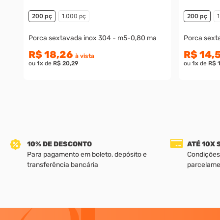
200 pç
1.000 pç
200 pç
Porca sextavada inox 304 - m5-0,80 ma
Porca sext
R$ 18,26
R$ 14,
à vista
ou
1
x
de
R$ 20,29
ou
1
x
de
R$ 
10% DE DESCONTO
ATÉ 10X
Para pagamento em boleto, depósito e
Condições
transferência bancária
parcelame