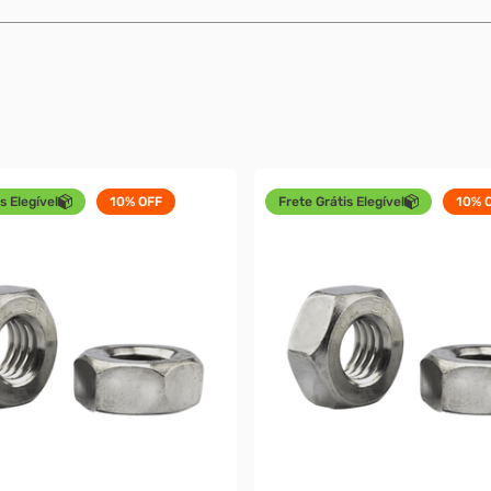
s Elegível
10%
OFF
Frete Grátis Elegível
10%
O