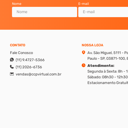
Nome
E-mail
CONTATO
NOSSA LOJA
Fale Conosco
Av. São Miguel, 5111 - 
Paulo - SP, 03871-100, B
(11) 9.4727-5366
Atendimento:
(11) 2026-6736
Segunda à Sexta: 8h - 
vendas@ccpvirtual.com.br
Sábado: 08h30 - 12h30
Estacionamento Gratuit
reito de modificar promoções, produtos e valores sem aviso prévio. Además, v
ique os valores apresentados em cada canal, ligando em nosso atendimento.
/0001-90