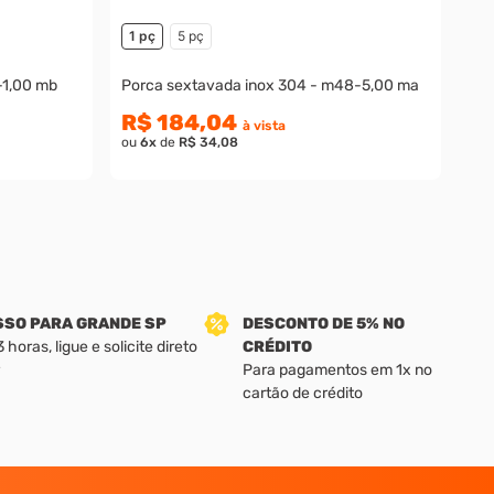
1 pç
5 pç
-1,00 mb
Porca sextavada inox 304 - m48-5,00 ma
R$ 184,04
à vista
ou
6
x
de
R$ 34,08
SSO PARA GRANDE SP
DESCONTO DE 5% NO
horas, ligue e solicite direto
CRÉDITO
Para pagamentos em 1x no
cartão de crédito