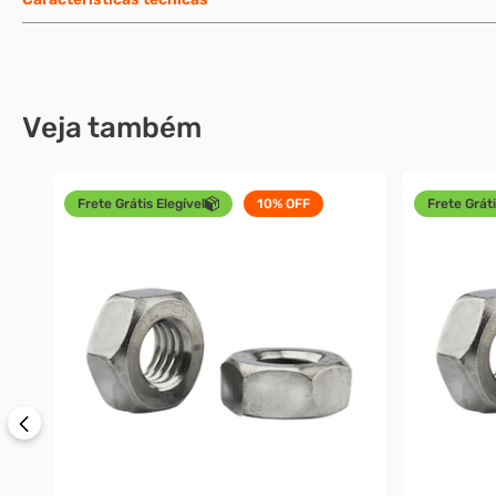
Veja também
Frete Grátis Elegível
10%
OFF
Frete Gráti