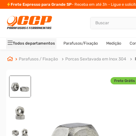
Frete Expresso para Grande SP
- Receba em até 3h - Ligue e solici
Buscar
TERMOS MAIS BUSCADOS
1
º
parafuso allen
Todos departamentos
Parafusos/Fixação
Medição
Cor
2
º
porca
3
º
parafuso sextavado
Parafusos / Fixação
Porcas Sextavada em Inox 304
4
º
arruela
5
º
presto
Frete Grátis 
6
º
rodizio
7
º
parafuso madeira
8
º
rebite rosca
9
º
parafuso allen 5
10
º
parafuso 5