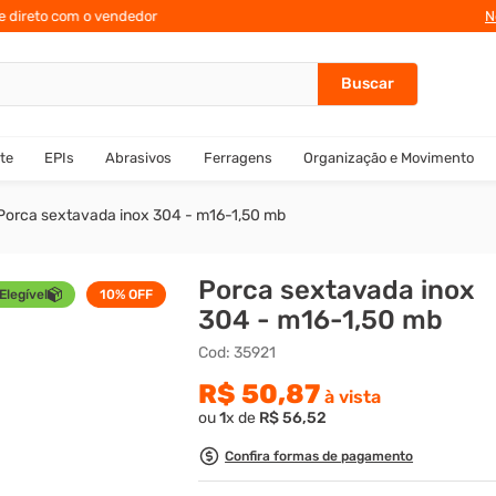
te direto com o vendedor
10% de des
N
te
EPIs
Abrasivos
Ferragens
Organização e Movimento
Porca sextavada inox 304 - m16-1,50 mb
Porca sextavada inox
Elegível
10%
OFF
304 - m16-1,50 mb
Cod
:
35921
R$
50
,
87
à vista
ou
1
x de
R$
56
,
52
Confira formas de pagamento