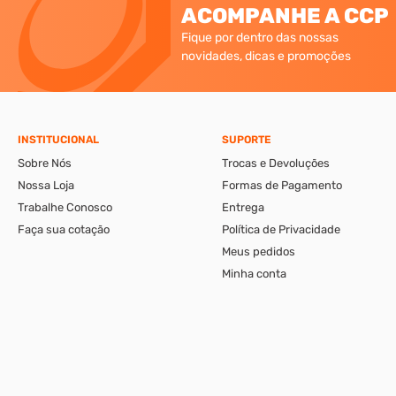
ACOMPANHE A CCP
Fique por dentro das nossas
novidades, dicas e promoções
INSTITUCIONAL
SUPORTE
Sobre Nós
Trocas e Devoluções
Nossa Loja
Formas de Pagamento
Trabalhe Conosco
Entrega
Faça sua cotação
Política de Privacidade
Meus pedidos
Minha conta
A CCP-Virtual Comércio de Ferragens e Ferramentas Ltda., se reserva ao di
apresentáveis pelo e-commerce podem ser diferentes da loja física. Verif
CCP-Parafusos Ltda. © 2026. Todos os direitos reservados. CNPJ: 56.331.671