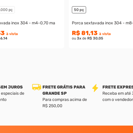
1.000 pç
50 pç
avada inox 304 - m4-0,70 ma
Porca sextavada inox 304 - m8
53
R$ 81,13
à vista
à vista
16,14
ou
3
x
de
R$ 30,05
 SEM JUROS
FRETE GRÁTIS PARA
FRETE EXPRE
 especiais de
GRANDE SP
Receba em até 3 
nto
Para compras acima de
com o vendedor
R$ 250,00