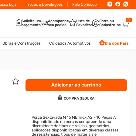
conto
ossa Loja
para pagamento via Pix ou Boleto
Trocas e Devoluções
Fale Conosco
0
Solicite um
Acompanhe
Lista de
orçamento
seu pedido
Favoritos
Obras e Construções
Cuidados Automotivos
Dia dos Pais
Adicionar ao carrinho
COMPRA SEGURA
Porca Sextavada M 16 MB Inox A2 - 10 Peças A
disponibilidade de porcas compreende uma
diversidade de tipos de roscas, geometrias,
aplicações disponibilizadas em diversas classes
de resistências, tipos de materiais e