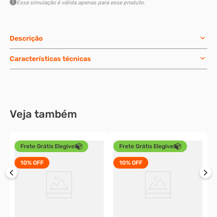
Essa simulação é válida apenas para esse produto.
Descrição
Características técnicas
Veja também
Frete Grátis Elegível
Frete Grátis Elegível
10%
OFF
10%
OFF
P
M
o