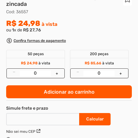
zincada
8
º
parafuso allen 5
Cod
:
36557
9
º
rodizio
R$
24
,
98
à vista
ou
1
x de
R$
27
,
76
10
º
presto
Confira formas de pagamento
50 peças
200 peças
R$ 24,98
à vista
R$ 85,66
à vista
–
–
+
+
Adicionar ao carrinho
Não sei meu CEP