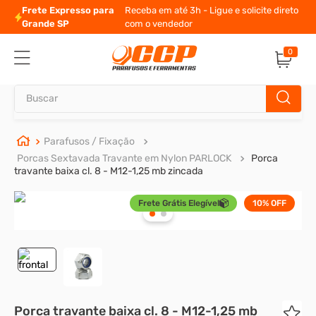
Frete Expresso para
Receba em até 3h - Ligue e solicite direto
Grande SP
com o vendedor
0
Buscar
TERMOS MAIS BUSCADOS
Parafusos / Fixação
Porcas Sextavada Travante em Nylon PARLOCK
Porca
1
º
parafuso allen
travante baixa cl. 8 - M12-1,25 mb zincada
2
º
carrinho titanium
Frete Grátis Elegível
10%
OFF
3
º
porca
4
º
parafuso sextavado
5
º
arruela
6
º
cupilha
Porca travante baixa cl. 8 - M12-1,25 mb
7
º
sextavado