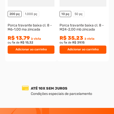
200 pç
1.000 pç
10 pç
50 pç
Porca travante baixa cl. 8 -
Porca travante baixa cl. 8 -
M6-1,00 ma zincada
M24-2,00 mb zincada
R$ 13,79
R$ 35,23
à vista
à vista
ou
1
x
de
R$ 15,32
ou
1
x
de
R$ 39,15
Adicionar ao carrinho
Adicionar ao carrinho
ATÉ 10X SEM JUROS
Condições especiais de parcelamento