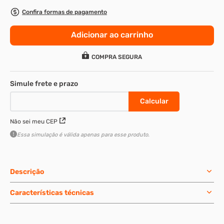
Confira formas de pagamento
8
º
presto
9
º
rodizio
Adicionar ao carrinho
10
º
parafuso allen cabeça
COMPRA SEGURA
Não sei meu CEP
Essa simulação é válida apenas para esse produto.
Descrição
Características técnicas