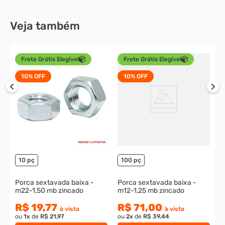
Veja também
Frete Grátis Elegível
Frete Grátis Elegível
10%
OFF
10%
OFF
-
P
o
10 pç
100 pç
Porca sextavada baixa -
Porca sextavada baixa -
m22-1,50 mb zincado
m12-1,25 mb zincado
R$ 19,77
R$ 71,00
à vista
à vista
ou
1
x
de
R$ 21,97
ou
2
x
de
R$ 39,44