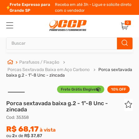
Frete Expresso para
Receba em até 3h - Ligue e solicite direto
Grande SP
com o vendedor
0
Buscar
TERMOS MAIS BUSCADOS
Parafusos / Fixação
Porcas Sextavada Baixa em Aço Carbono
Porca sextavada
1
º
parafuso allen
baixa g.2 - 1"-8 Unc - zincada
2
º
porca
Frete Grátis Elegível
10%
OFF
3
º
arruela
Porca sextavada baixa g.2 - 1"-8 Unc -
4
º
parafuso sextavado
zincada
5
º
cupilha
Cod
:
35358
6
º
parafuso allen 5
R$
68
,
17
à vista
ou
2
x de
R$
37
,
87
7
º
sextavado