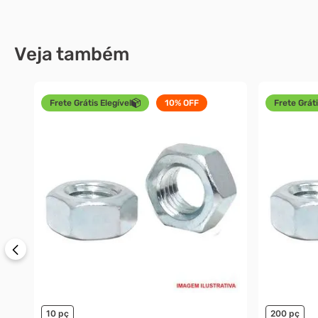
Veja também
Frete Grátis Elegível
10%
OFF
Frete Gráti
10 pç
200 pç