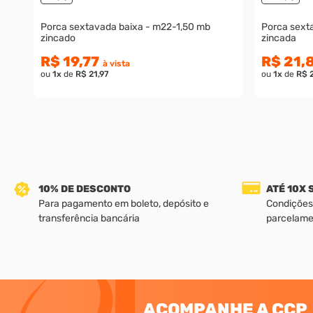
Porca sextavada baixa - m22-1,50 mb
Porca sextavada b
zincado
zincada
R$ 19,77
R$ 21,
à vista
ou
1
x
de
R$ 21,97
ou
1
x
de
R$ 
10% DE DESCONTO
ATÉ 10X
Para pagamento em boleto, depósito e
Condições
transferência bancária
parcelame
ACOMPANHE A CCP