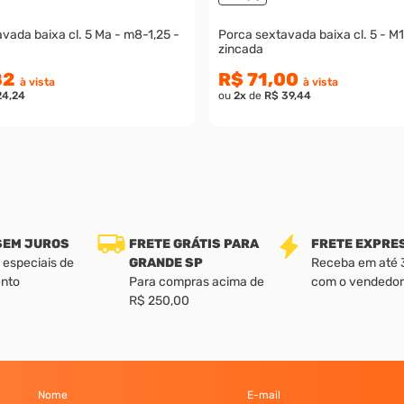
aixa cl. 5 Ma - m8-1,25 -
Porca sextavada baixa cl. 5 - M12-1.50 - Mb
zincada
82
R$ 71,00
à vista
à vista
24,24
ou
2
x
de
R$ 39,44
 SEM JUROS
FRETE GRÁTIS PARA
FRETE EXPRE
 especiais de
GRANDE SP
Receba em até 3 
nto
Para compras acima de
com o vendedor
R$ 250,00
Nome
E-mail