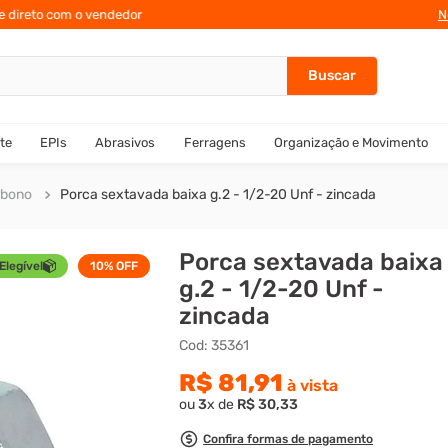
te direto com o vendedor
N
te
EPIs
Abrasivos
Ferragens
Organização e Movimento
rbono
Porca sextavada baixa g.2 - 1/2-20 Unf - zincada
Porca sextavada baixa
Elegível
10%
OFF
g.2 - 1/2-20 Unf -
zincada
Cod
:
35361
R$
81
,
91
à vista
ou
3
x de
R$
30
,
33
Confira formas de pagamento