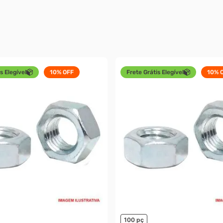
s Elegível
10%
OFF
Frete Grátis Elegível
10%
O
100 pç