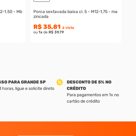
Porca sextavada baixa cl. 5 - M12-1,75 - ma
zincada
R$ 35,81
à vista
ou
1
x
de
R$ 39,79
SSO PARA GRANDE SP
DESCONTO DE 5% NO
horas, ligue e solicite direto
CRÉDITO
Para pagamentos em 1x no
cartão de crédito