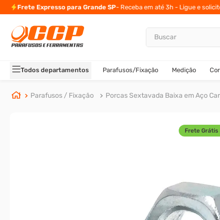
Frete Expresso para Grande SP
- Receba em até 3h - Ligue e solici
Buscar
TERMOS MAIS BUSCADOS
1
º
parafuso allen
Todos departamentos
Parafusos/Fixação
Medição
Cor
2
º
carrinho titanium
3
º
porca
Parafusos / Fixação
Porcas Sextavada Baixa em Aço Ca
4
º
parafuso sextavado
5
º
arruela
Frete Grátis 
6
º
cupilha
7
º
sextavado
8
º
parafuso allen 5
9
º
rodizio
10
º
presto