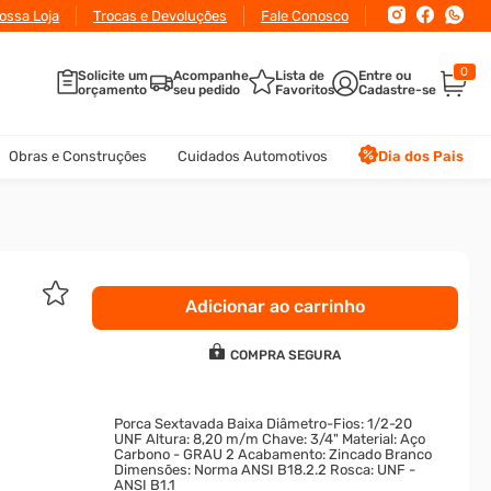
ossa Loja
Trocas e Devoluções
Fale Conosco
0
Solicite um
Acompanhe
Lista de
orçamento
seu pedido
Favoritos
Obras e Construções
Cuidados Automotivos
Dia dos Pais
Adicionar ao carrinho
COMPRA SEGURA
Porca Sextavada Baixa Diâmetro-Fios: 1/2-20
UNF Altura: 8,20 m/m Chave: 3/4" Material: Aço
Carbono - GRAU 2 Acabamento: Zincado Branco
Dimensões: Norma ANSI B18.2.2 Rosca: UNF -
ANSI B1.1