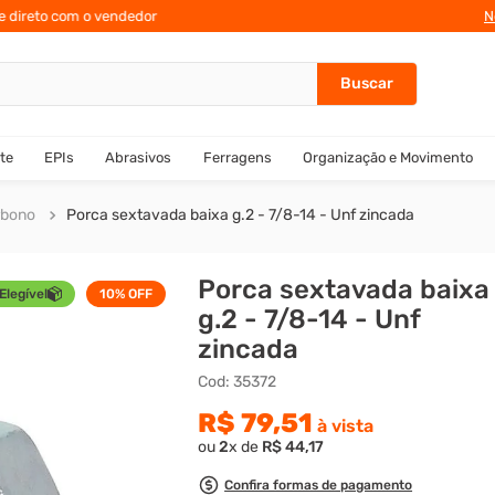
te direto com o vendedor
N
te
EPIs
Abrasivos
Ferragens
Organização e Movimento
rbono
Porca sextavada baixa g.2 - 7/8-14 - Unf zincada
Porca sextavada baixa
Elegível
10%
OFF
g.2 - 7/8-14 - Unf
zincada
Cod
:
35372
R$
79
,
51
à vista
ou
2
x de
R$
44
,
17
Confira formas de pagamento