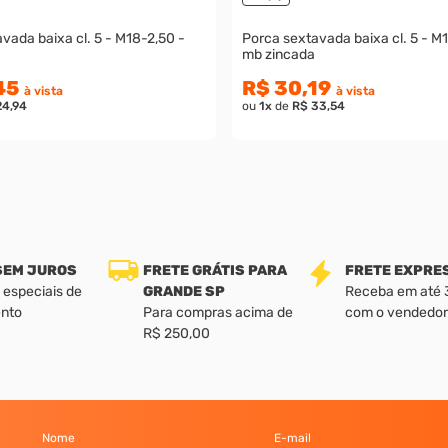
baixa cl. 5 - M18-2,50 -
Porca sextavada baixa cl. 5 - M14-1,50 -
mb zincada
45
R$ 30,19
à vista
à vista
24,94
ou
1
x
de
R$ 33,54
 SEM JUROS
FRETE GRÁTIS PARA
FRETE EXPRE
 especiais de
GRANDE SP
Receba em até 3 
nto
Para compras acima de
com o vendedor
R$ 250,00
Nome
E-mail