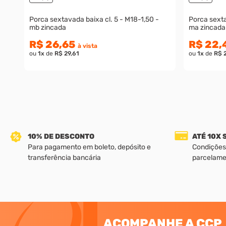
Porca sextavada baixa cl. 5 - M18-1,50 -
Porca sextavada 
mb zincada
ma zincada
R$ 26,65
R$ 22,
à vista
ou
1
x
de
R$ 29,61
ou
1
x
de
R$ 
10% DE DESCONTO
ATÉ 10X
Para pagamento em boleto, depósito e
Condições
transferência bancária
parcelame
ACOMPANHE A CCP