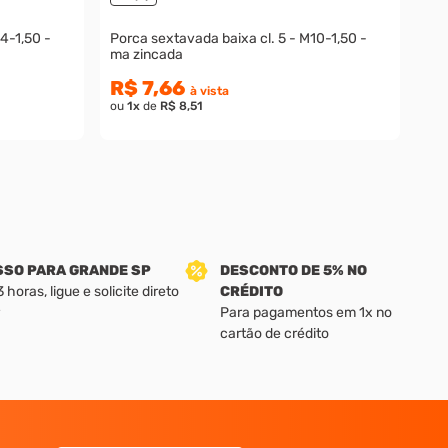
Porca sextavada baixa cl. 5 - M10-1,50 -
ma zincada
R$ 7,66
à vista
ou
1
x
de
R$ 8,51
SSO PARA GRANDE SP
DESCONTO DE 5% NO
horas, ligue e solicite direto
CRÉDITO
Para pagamentos em 1x no
cartão de crédito