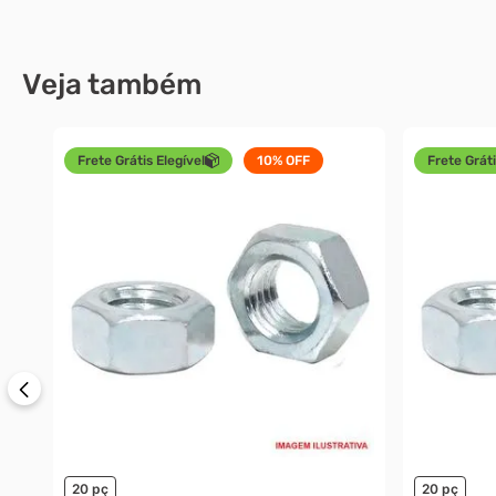
Veja também
Frete Grátis Elegível
10%
OFF
Frete Gráti
20 pç
20 pç