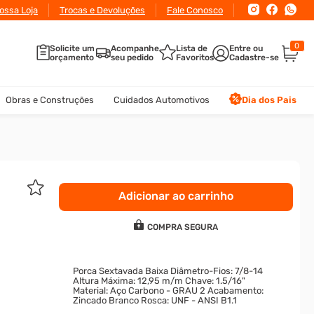
ossa Loja
Trocas e Devoluções
Fale Conosco
0
Solicite um
Acompanhe
Lista de
orçamento
seu pedido
Favoritos
Obras e Construções
Cuidados Automotivos
Dia dos Pais
Adicionar ao carrinho
COMPRA SEGURA
Porca Sextavada Baixa Diâmetro-Fios: 7/8-14
Altura Máxima: 12,95 m/m Chave: 1.5/16"
Material: Aço Carbono - GRAU 2 Acabamento:
Zincado Branco Rosca: UNF - ANSI B1.1