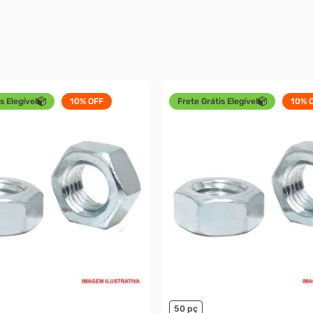
s Elegível
10%
OFF
Frete Grátis Elegível
10%
O
50 pç