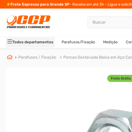
Frete Expresso para Grande SP
- Receba em até 3h - Ligue e solici
Buscar
TERMOS MAIS BUSCADOS
1
º
parafuso allen
Todos departamentos
Parafusos/Fixação
Medição
Cor
2
º
carrinho titanium
3
º
porca
Parafusos / Fixação
Porcas Sextavada Baixa em Aço Ca
4
º
parafuso sextavado
5
º
arruela
Frete Grátis 
6
º
cupilha
7
º
sextavado
8
º
parafuso allen cabeça
9
º
presto
10
º
parafuso allen 5