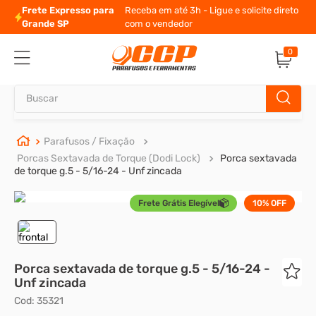
Frete Expresso para
Receba em até 3h - Ligue e solicite direto
Grande SP
com o vendedor
0
Buscar
TERMOS MAIS BUSCADOS
Parafusos / Fixação
Porcas Sextavada de Torque (Dodi Lock)
Porca sextavada
1
º
parafuso allen
de torque g.5 - 5/16-24 - Unf zincada
2
º
carrinho titanium
Frete Grátis Elegível
10%
OFF
3
º
porca
4
º
parafuso sextavado
5
º
arruela
Porca sextavada de torque g.5 - 5/16-24 -
Unf zincada
6
º
cupilha
Cod
:
35321
7
º
sextavado