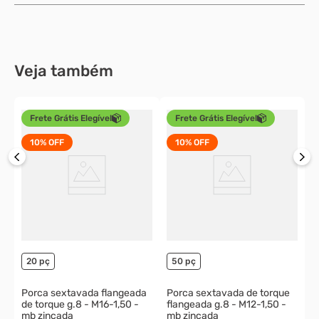
Veja também
Frete Grátis Elegível
Frete Grátis Elegível
10%
OFF
10%
OFF
P
cl.8 - 
z
o
20 pç
50 pç
Porca sextavada flangeada
Porca sextavada de torque
de torque g.8 - M16-1,50 -
flangeada g.8 - M12-1,50 -
mb zincada
mb zincada