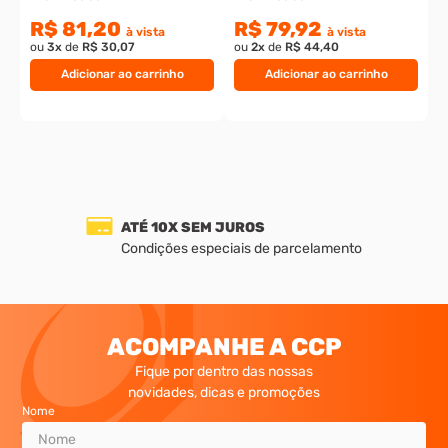
R$ 81,20
R$ 79,92
à vista
à vista
ou
3
x
de
R$ 30,07
ou
2
x
de
R$ 44,40
Adicionar ao carrinho
Adicionar ao carrinho
ATÉ 10X SEM JUROS
Condições especiais de parcelamento
ACOMPANHE A CCP
Fique por dentro das nossas
novidades, dicas e promoções
Nome