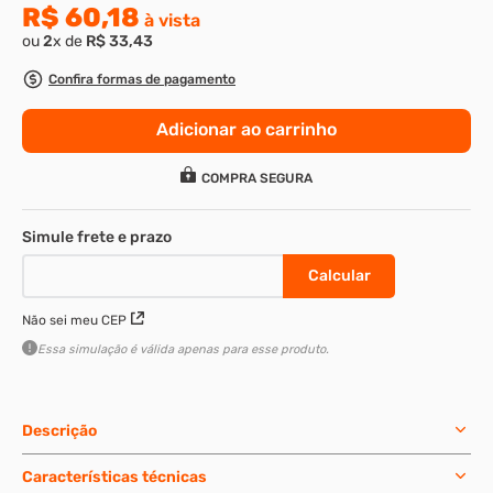
R$
60
,
18
à vista
8
º
parafuso allen 5
ou
2
x de
R$
33
,
43
9
º
rodizio
Confira formas de pagamento
10
º
presto
Adicionar ao carrinho
COMPRA SEGURA
Não sei meu CEP
Essa simulação é válida apenas para esse produto.
Descrição
Características técnicas