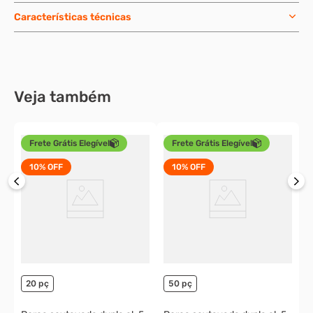
Características técnicas
Veja também
Frete Grátis Elegível
Frete Grátis Elegível
10%
OFF
10%
OFF
-
P
-
o
20 pç
50 pç