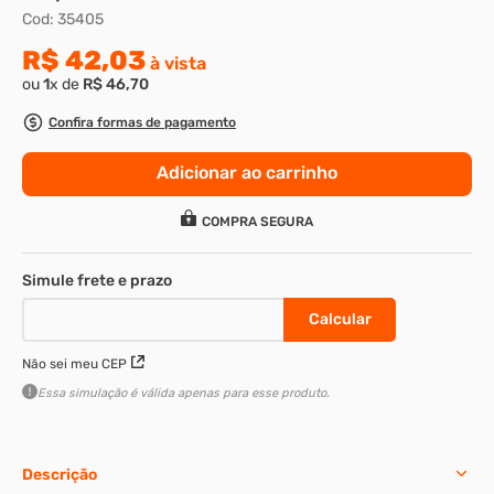
Cod
:
35405
8
º
parafuso allen cabeça
R$
42
,
03
à vista
9
º
presto
ou
1
x de
R$
46
,
70
10
º
parafuso allen 5
Confira formas de pagamento
Adicionar ao carrinho
COMPRA SEGURA
Não sei meu CEP
Essa simulação é válida apenas para esse produto.
Descrição