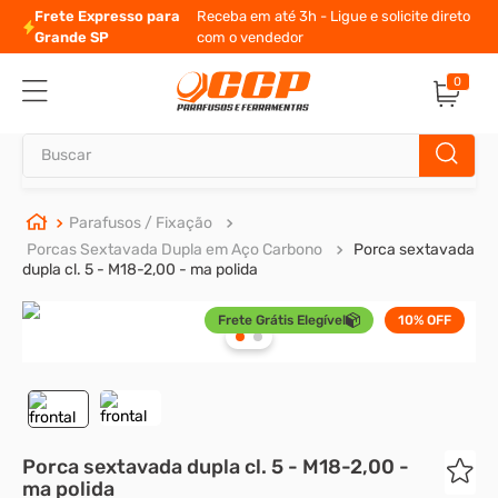
Frete Expresso para
Receba em até 3h - Ligue e solicite direto
Grande SP
com o vendedor
0
Buscar
TERMOS MAIS BUSCADOS
Parafusos / Fixação
Porcas Sextavada Dupla em Aço Carbono
Porca sextavada
1
º
parafuso allen
dupla cl. 5 - M18-2,00 - ma polida
2
º
carrinho titanium
Frete Grátis Elegível
10%
OFF
3
º
porca
4
º
parafuso sextavado
5
º
arruela
6
º
cupilha
Porca sextavada dupla cl. 5 - M18-2,00 -
ma polida
7
º
sextavado