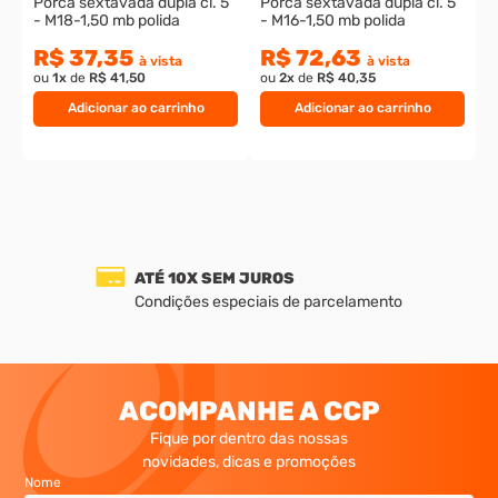
Porca sextavada dupla cl. 5
Porca sextavada dupla cl. 5
- M18-1,50 mb polida
- M16-1,50 mb polida
R$ 37,35
R$ 72,63
à vista
à vista
ou
1
x
de
R$ 41,50
ou
2
x
de
R$ 40,35
Adicionar ao carrinho
Adicionar ao carrinho
ATÉ 10X SEM JUROS
Condições especiais de parcelamento
ACOMPANHE A CCP
Fique por dentro das nossas
novidades, dicas e promoções
Nome