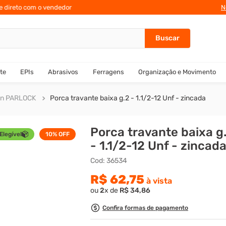
te direto com o vendedor
N
te
EPIs
Abrasivos
Ferragens
Organização e Movimento
on PARLOCK
Porca travante baixa g.2 - 1.1/2-12 Unf - zincada
Porca travante baixa g
Elegível
10%
OFF
- 1.1/2-12 Unf - zincad
Cod
:
36534
R$
62
,
75
à vista
ou
2
x de
R$
34
,
86
Confira formas de pagamento