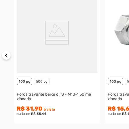
100 pç
500 pç
100 pç
5
Porca travante baixa cl. 8 - M10-1,50 ma
Porca travante ba
zincada
zincada
R$ 31,90
R$ 15,
à vista
ou
1
x
de
R$ 35,44
ou
1
x
de
R$ 