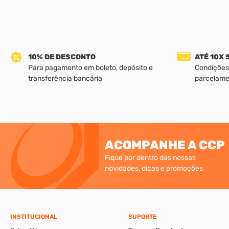
10% DE DESCONTO
ATÉ 10X
Para pagamento em boleto, depósito e
Condições
transferência bancária
parcelame
ACOMPANHE A CCP
Fique por dentro das nossas
novidades, dicas e promoções
INSTITUCIONAL
SUPORTE