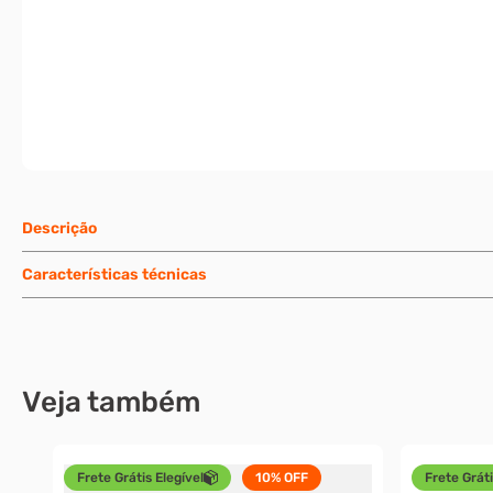
Descrição
Características técnicas
Veja também
Frete Grátis Elegível
10%
OFF
Frete Gráti