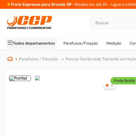
Frete Expresso para Grande SP
- Receba em até 3h - Ligue e solici
Buscar
TERMOS MAIS BUSCADOS
1
º
parafuso allen
Todos departamentos
Parafusos/Fixação
Medição
Cor
2
º
carrinho titanium
3
º
porca
Parafusos / Fixação
Porcas Sextavada Travante em Nyl
4
º
parafuso sextavado
5
º
arruela
Frete Grátis 
6
º
cupilha
7
º
sextavado
8
º
parafuso allen cabeça
9
º
presto
10
º
parafuso allen 5