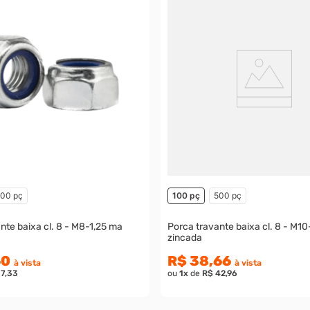
00 pç
100 pç
500 pç
ixa cl. 8 - M8-1,25 ma
Porca travante baixa cl. 8 - M10-1,00 mb
zincada
60
R$ 38,66
à vista
à vista
17,33
ou
1
x
de
R$ 42,96