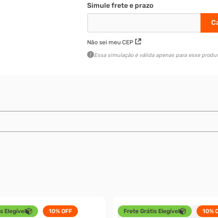
Não sei meu CEP
Essa simulação é válida apenas para esse produt
s Elegível
10%
OFF
Frete Grátis Elegível
10%
O