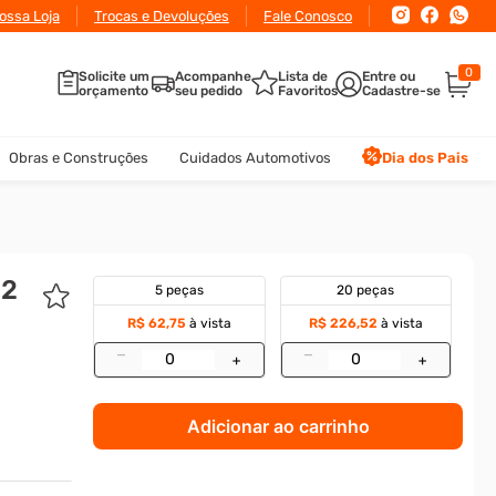
ossa Loja
Trocas e Devoluções
Fale Conosco
0
Solicite um
Acompanhe
Lista de
orçamento
seu pedido
Favoritos
Obras e Construções
Cuidados Automotivos
Dia dos Pais
.2
5 peças
20 peças
a
R$ 62,75
à vista
R$ 226,52
à vista
–
–
+
+
Adicionar ao carrinho