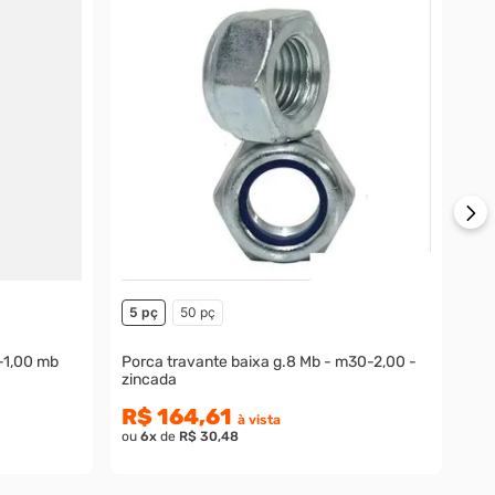
10
Porc
zin
R
ou
5 pç
50 pç
Porca travante baixa g.8 Mb - m30-2,00 -
zincada
R$ 164,61
à vista
ou
6
x
de
R$ 30,48