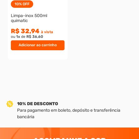
10%
OFF
8
º
presto
Limpa-inox 500ml
quimatic
9
º
rodizio
R$ 32,94
10
º
parafuso allen cabeça
à vista
ou
1
x
de
R$ 36,60
Adicionar ao carrinho
10% DE DESCONTO
Para pagamento em boleto, depósito e transferência
bancária