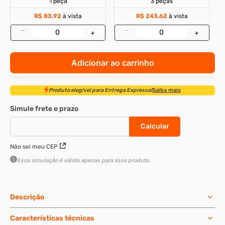
1 peça
3 peças
R$ 83,92
à vista
R$ 243,62
à vista
–
–
+
+
Adicionar ao carrinho
Não sei meu CEP
Produto elegível para Entrega Expressa!
Saiba mais
Essa simulação é válida apenas para esse produto.
Descrição
Características técnicas