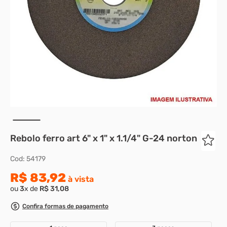
8
º
rebite rosca
9
º
parafuso allen 5
10
º
parafuso 5
Rebolo ferro art 6" x 1" x 1.1/4" G-24 norton
Cod
:
54179
R$
83
,
92
à vista
ou
3
x de
R$
31
,
08
Confira formas de pagamento