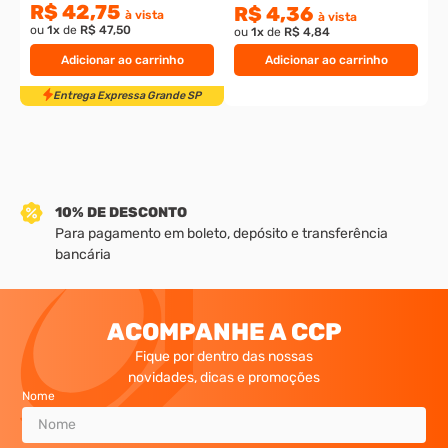
R$ 42,75
R$ 4,36
à vista
à vista
ou
1
x
de
R$ 47,50
ou
1
x
de
R$ 4,84
Adicionar ao carrinho
Adicionar ao carrinho
10% DE DESCONTO
Para pagamento em boleto, depósito e transferência
bancária
Entrega Expressa Grande SP
ACOMPANHE A CCP
Fique por dentro das nossas
novidades, dicas e promoções
Nome