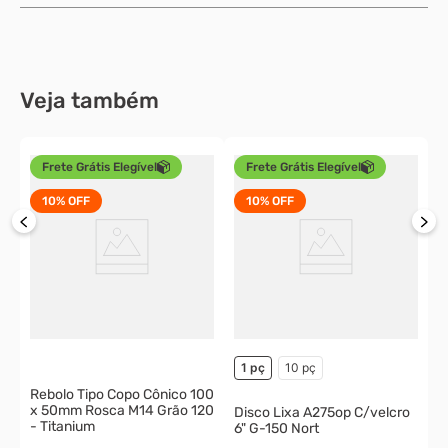
Veja também
Frete Grátis Elegível
Frete Grátis Elegível
10%
OFF
10%
OFF
D
6
o
1 pç
10 pç
Rebolo Tipo Copo Cônico 100
x 50mm Rosca M14 Grão 120
Disco Lixa A275op C/velcro
- Titanium
6" G-150 Nort