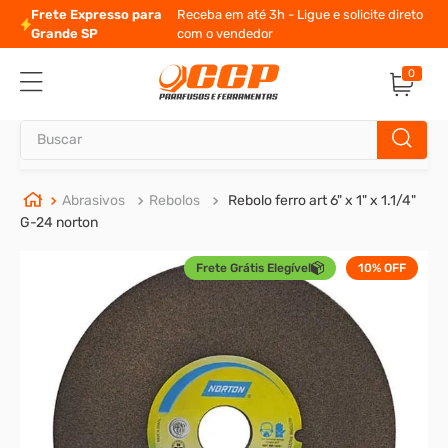
Frete Expresso para
Receba em até 3h - Ligue e solicite direto
Grande SP
com o vendedor
0
Buscar
TERMOS MAIS BUSCADOS
Abrasivos
Rebolos
Rebolo ferro art 6" x 1" x 1.1/4"
G-24 norton
1
º
parafuso allen
Frete Grátis Elegível
10%
OFF
2
º
porca
3
º
parafuso sextavado
4
º
arruela
5
º
presto
6
º
rodizio
7
º
parafuso madeira