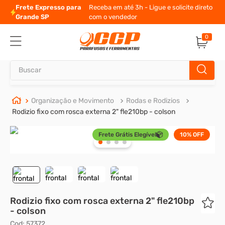
Frete Expresso para
Receba em até 3h - Ligue e solicite direto
Grande SP
com o vendedor
0
Buscar
TERMOS MAIS BUSCADOS
Organização e Movimento
Rodas e Rodizios
Rodizio fixo com rosca externa 2" fle210bp - colson
1
º
parafuso allen
Frete Grátis Elegível
10%
OFF
2
º
porca
3
º
parafuso sextavado
4
º
presto
5
º
arruela
Rodizio fixo com rosca externa 2" fle210bp
6
º
rodizio
- colson
7
º
parafuso madeira
Cod
:
57372