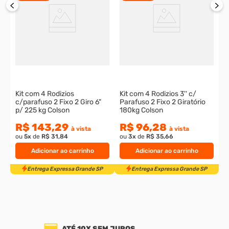
K
4
9
p
o
Kit com 4 Rodizios
Kit com 4 Rodizios 3'' c/
c/parafuso 2 Fixo 2 Giro 6"
Parafuso 2 Fixo 2 Giratório
p/ 225 kg Colson
180kg Colson
R$ 143,29
R$ 96,28
à vista
à vista
ou
5
x
de
R$ 31,84
ou
3
x
de
R$ 35,66
Adicionar ao carrinho
Adicionar ao carrinho
ATÉ 10X SEM JUROS