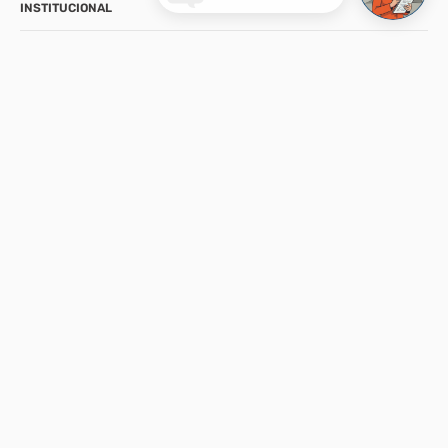
INSTITUCIONAL
SUPORTE
CONTATO
NOSSA LOJA
FORMAS DE PAGAMENTO
SEGURANÇA
A CCP-Virtual Comércio de Ferragens e Ferramentas Ltda., se reserva
ao direito de modificar promoções, produtos e valores sem aviso
prévio. Además, valores apresentáveis pelo e-commerce podem ser
diferentes da loja física. Verifique os valores apresentados em cada
canal, ligando em nosso atendimento.