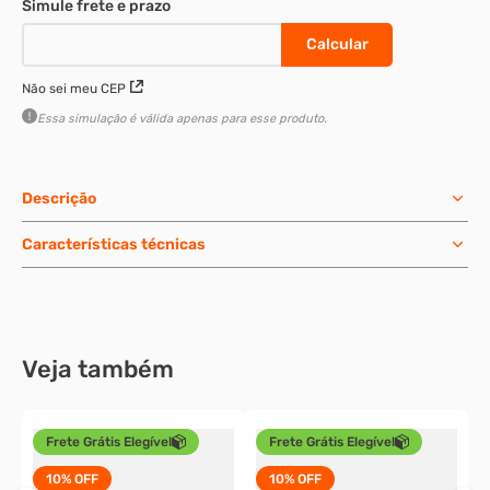
Produto elegível para Entrega Expressa!
Saiba mais
Não sei meu CEP
Essa simulação é válida apenas para esse produto.
Descrição
Características técnicas
Veja também
Frete Grátis Elegível
Frete Grátis Elegível
10%
OFF
10%
OFF