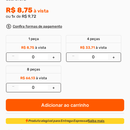
R$
8
,
75
8
º
m3
à vista
ou
1
x de
R$
9
,
72
9
º
rebite rosca
Confira formas de pagamento
10
º
parafuso m4
1 peça
4 peças
R$ 8,75
à vista
R$ 33,71
à vista
–
–
+
+
8 peças
R$ 66,13
à vista
–
+
Adicionar ao carrinho