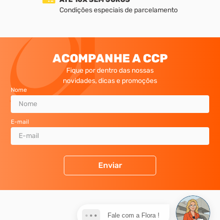
Condições especiais de parcelamento
Entrega Expressa Grande SP
Entrega Expressa Grande S
ACOMPANHE A CCP
Fique por dentro das nossas
novidades, dicas e promoções
Nome
E-mail
Enviar
Fale com a Flora !