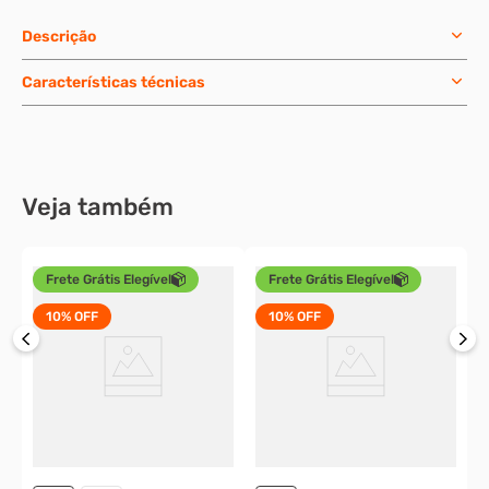
Descrição
Características técnicas
Veja também
Frete Grátis Elegível
Frete Grátis Elegível
10%
OFF
10%
OFF
R
o