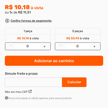
R$
10
,
18
à vista
8
º
parafuso allen cabeça
ou
1
x de
R$
11
,
31
9
º
presto
Confira formas de pagamento
10
º
parafuso allen 5
1 peça
5 peças
R$ 10,18
à vista
R$ 50,90
à vista
–
–
+
+
Adicionar ao carrinho
Não sei meu CEP
Essa simulação é válida apenas para esse produto.