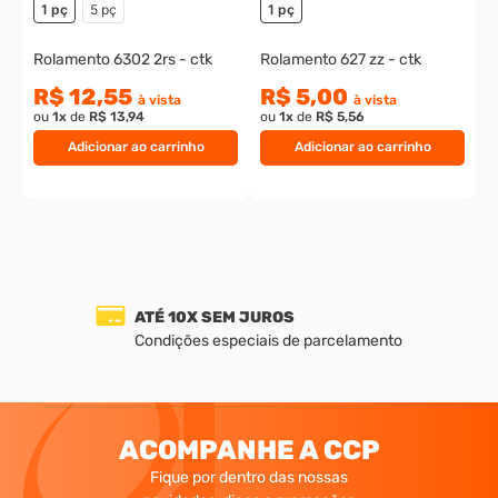
1 pç
5 pç
1 pç
Rolamento 6302 2rs - ctk
Rolamento 627 zz - ctk
R$ 12,55
R$ 5,00
à vista
à vista
ou
1
x
de
R$ 13,94
ou
1
x
de
R$ 5,56
Adicionar ao carrinho
Adicionar ao carrinho
ATÉ 10X SEM JUROS
Condições especiais de parcelamento
ACOMPANHE A CCP
Fique por dentro das nossas