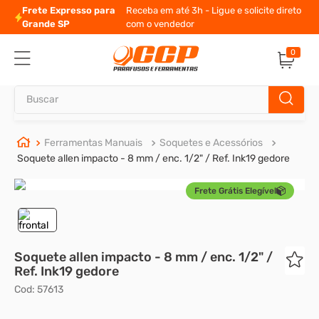
Frete Expresso para
Receba em até 3h - Ligue e solicite direto
Grande SP
com o vendedor
0
Buscar
TERMOS MAIS BUSCADOS
Ferramentas Manuais
Soquetes e Acessórios
Soquete allen impacto - 8 mm / enc. 1/2" / Ref. Ink19 gedore
1
º
parafuso allen
Frete Grátis Elegível
2
º
porca
3
º
parafuso sextavado
4
º
presto
Soquete allen impacto - 8 mm / enc. 1/2" /
5
º
arruela
Ref. Ink19 gedore
Cod
:
57613
6
º
rodizio
7
º
parafuso madeira