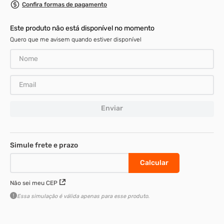
Confira formas de pagamento
8
º
m3
Este produto não está disponível no momento
9
º
rebite rosca
Quero que me avisem quando estiver disponível
10
º
parafuso m4
Enviar
Não sei meu CEP
Essa simulação é válida apenas para esse produto.