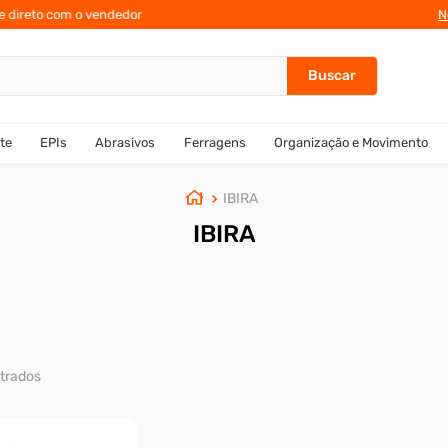
te direto com o vendedor
N
te
EPIs
Abrasivos
Ferragens
Organização e Movimento
IBIRA
IBIRA