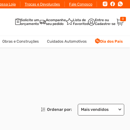
ossa Loja
Trocas e Devoluções
Fale Conosco
0
Solicite um
Acompanhe
Lista de
orçamento
seu pedido
Favoritos
Obras e Construções
Cuidados Automotivos
Dia dos Pais
Mais vendidos