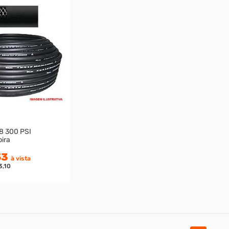
8 300 PSI
ira
53
à vista
3,10