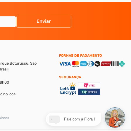
Enviar
FORMAS DE PAGAMENTO
Parque Boturussu, São
rasil
SEGURANÇA
18h00
o no local
alores
Fale com a Flora !