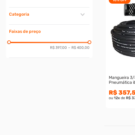
Equipamentos Industriais
Categoria
Mangueiras Pneumáticas
Faixas de preço
R$ 397,00
–
R$ 400,00
Mangueira 3/
Pneumática ib
R$ 357,
ou
12
x
de
R$ 3