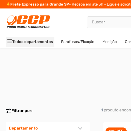
Frete Expresso para Grande SP
- Receba em até 3h - Ligue e solici
Buscar
TERMOS MAIS BUSCADOS
1
º
parafuso allen
Todos departamentos
Parafusos/Fixação
Medição
Cor
2
º
carrinho titanium
3
º
porca
4
º
parafuso sextavado
5
º
arruela
6
º
cupilha
7
º
sextavado
8
º
parafuso allen 5
1
produto
9
º
rodizio
10
º
presto
Departamento
10%
OFF