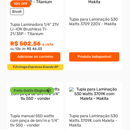
10%
OFF
8
º
presto
Bivolt
Tupia para Laminação 530
9
º
rodizio
Watts 3709 220V - Makita
Tupia Laminadora 1/4" 21V
LI-ION Brushless TI-
10
º
parafuso allen cabeça
21/35P - Titanium
R$ 502,56
à vista
ou
12
x
de
R$ 46,53
Adicionar ao carrinho
Produto indisponível
Entrega Expressa Grande SP
Frete Grátis Elegível
Tupía manual 550 watts
Tupia para Laminação 530
com pinça de 6m/m e 1/4"
Watts 3709K com Maleta -
tlv 550 - vonder
Makita