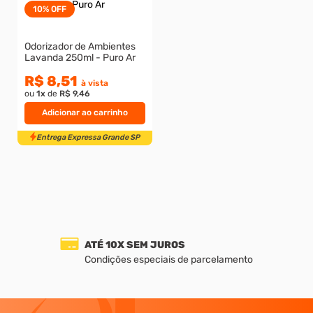
10%
OFF
8
º
presto
Odorizador de Ambientes
9
º
rodizio
Lavanda 250ml - Puro Ar
10
º
parafuso allen cabeça
R$ 8,51
à vista
ou
1
x
de
R$ 9,46
Adicionar ao carrinho
Entrega Expressa Grande SP
ATÉ 10X SEM JUROS
Condições especiais de parcelamento