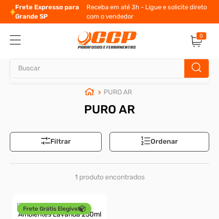
Frete Expresso para
Receba em até 3h - Ligue e solicite direto
Grande SP
com o vendedor
0
Buscar
PURO AR
TERMOS MAIS BUSCADOS
PURO AR
1
º
parafuso allen
2
º
porca
Filtrar
Ordenar
3
º
arruela
4
º
parafuso sextavado
1
produto
5
º
cupilha
6
º
parafuso allen 5
Frete Grátis Elegível
7
º
sextavado