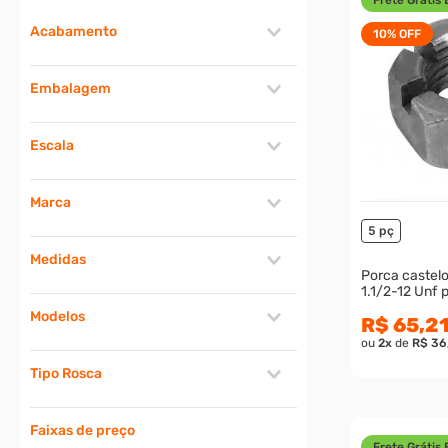
Acabamento
10%
OFF
Polido
Embalagem
5 peças
Escala
10 peças
20 peças
Métrica
50 peças
Marca
Polegada
5 pç
MASTER PAR
Medidas
Porca castelo
1.1
M 10
Modelos
M 12
R$ 65,2
ou
2
x
de
R$ 36
M 14
Porca Castelo sem Coroa
M 16
Tipo Rosca
M 18
MA
M 20
Faixas de preço
MB
Frete Grátis 