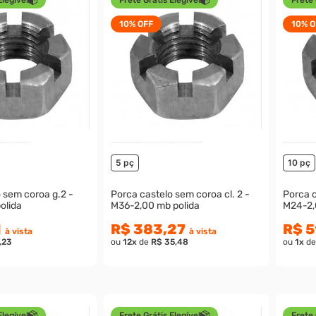
10%
OFF
10%
O
5 pç
10 pç
 sem coroa g.2 -
Porca castelo sem coroa cl. 2 -
Porca c
/2-12 Unf polida
M36-2,00 mb polida
M24-2,
1
R$ 383,27
R$ 5
à vista
à vista
,23
ou
12
x
de
R$ 35,48
ou
1
x
d
Elegível
Frete Grátis Elegível
Frete 