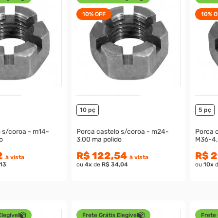
10%
OFF
10%
O
10 pç
5 pç
o s/coroa - m14-
Porca castelo s/coroa - m24-
Porca c
o
3,00 ma polido
M36-4,
2
R$ 122,54
R$ 2
à vista
à vista
,13
ou
4
x
de
R$ 34,04
ou
10
x
Elegível
Frete Grátis Elegível
Frete 