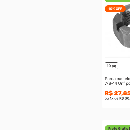
10%
OFF
10 pç
Porca castelo
7/8-14
R$ 27,8
ou
1
x
de
R$ 30
Frete Grátis 