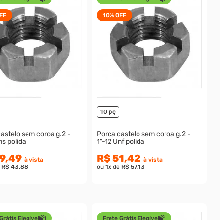
FF
10%
OFF
10 pç
astelo sem coroa g.2 -
Porca castelo sem coroa g.2 -
ns polida
1"-12 Unf polida
9,49
R$ 51,42
à vista
à vista
e
R$ 43,88
ou
1
x
de
R$ 57,13
Grátis Elegível
Frete Grátis Elegível