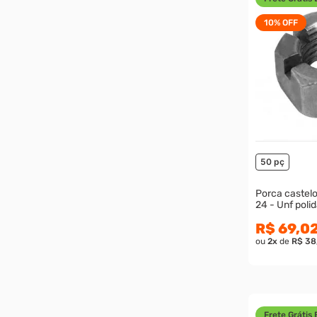
10%
OFF
50 pç
Porca castelo s/c
24 - Unf pol
R$ 69,0
ou
2
x
de
R$ 38
Frete Grátis 