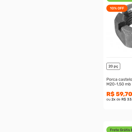
10%
OFF
20 pç
Porca castelo 
M20-1,50 mb 
R$ 59,7
ou
2
x
de
R$ 33
Frete Grátis 