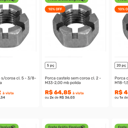
10%
OFF
10%
O
5 pç
20 pç
oroa cl. 5 - 3/8-
Porca castelo sem coroa cl. 2 -
Porca c
ida
M33-2,00 mb polida
M18-1,
2
R$ 64,85
R$ 4
à vista
à vista
,34
ou
2
x
de
R$ 36,03
ou
1
x
d
Elegível
Frete Grátis Elegível
Frete 