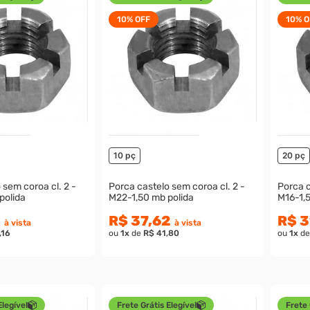
10%
OFF
10%
O
10 pç
20 pç
sem coroa cl. 2 -
Porca castelo sem coroa cl. 2 -
Porca c
polida
M22-1,50 mb polida
M16-1,
0
R$ 37,62
R$ 3
à vista
à vista
,16
ou
1
x
de
R$ 41,80
ou
1
x
d
Elegível
Frete Grátis Elegível
Frete 