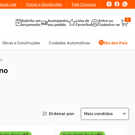
conto
ossa Loja
para pagamento via Pix ou Boleto
Trocas e Devoluções
Fale Conosco
0
Solicite um
Acompanhe
Lista de
orçamento
seu pedido
Favoritos
Obras e Construções
Cuidados Automotivos
Dia dos Pais
no
no
Mais vendidos
Grátis Elegível
Frete Grátis Elegível