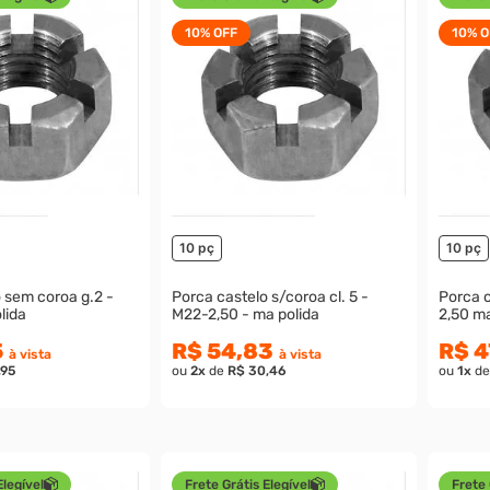
10%
OFF
10%
O
10 pç
10 pç
 sem coroa g.2 -
Porca castelo s/coroa cl. 5 -
Porca 
 Unf polida
M22-2,50 - ma polida
2,50 ma
5
R$ 54,83
R$ 4
à vista
à vista
,95
ou
2
x
de
R$ 30,46
ou
1
x
d
Elegível
Frete Grátis Elegível
Frete 