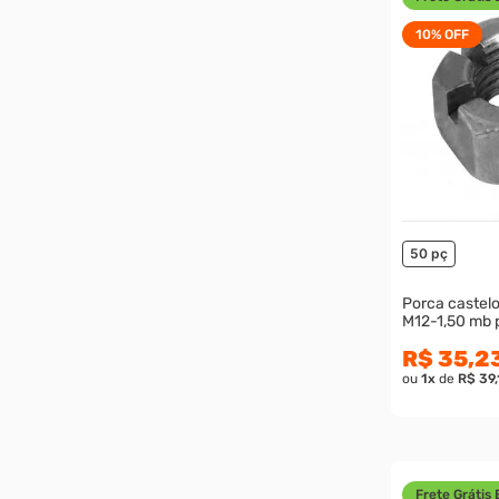
10%
OFF
50 pç
Porca castelo 
M12-1,50 mb 
R$ 35,2
ou
1
x
de
R$ 39,
Frete Grátis 