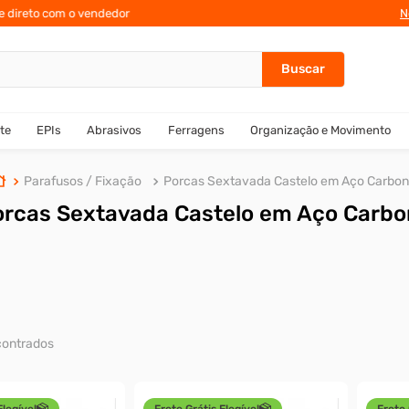
te direto com o vendedor
10% de des
N
te
EPIs
Abrasivos
Ferragens
Organização e Movimento
Parafusos / Fixação
Porcas Sextavada Castelo em Aço Carbo
orcas Sextavada Castelo em Aço Carbo
Elegível
Frete Grátis Elegível
Frete 