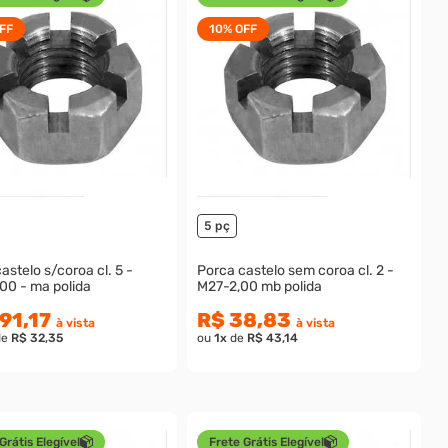
FF
10%
OFF
5 pç
astelo s/coroa cl. 5 -
Porca castelo sem coroa cl. 2 -
00 - ma polida
M27-2,00 mb polida
91,17
R$ 38,83
à vista
à vista
de
R$ 32,35
ou
1
x
de
R$ 43,14
Grátis Elegível
Frete Grátis Elegível