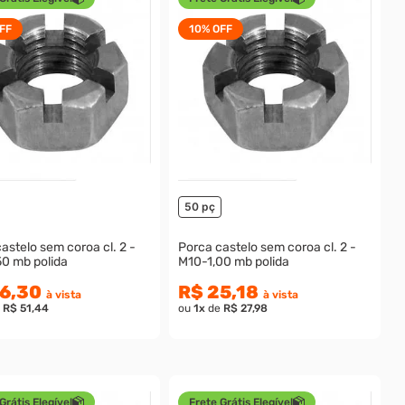
FF
10%
OFF
50 pç
astelo sem coroa cl. 2 -
Porca castelo sem coroa cl. 2 -
50 mb polida
M10-1,00 mb polida
6,30
R$ 25,18
à vista
à vista
e
R$ 51,44
ou
1
x
de
R$ 27,98
Grátis Elegível
Frete Grátis Elegível