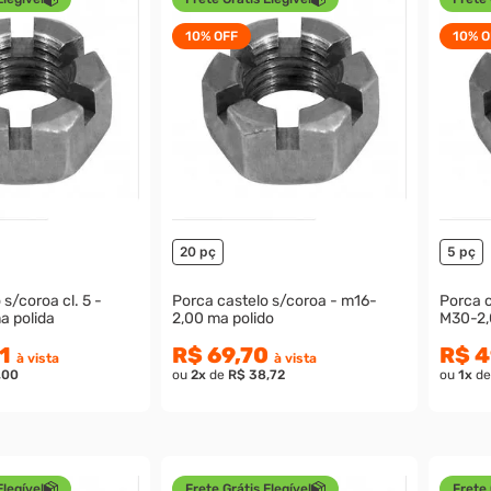
10%
OFF
10%
O
20 pç
5 pç
s/coroa cl. 5 -
Porca castelo s/coroa - m16-
Porca c
M30-3,50 - ma polida
2,00 ma polido
M30-2,
1
R$ 69,70
R$ 4
à vista
à vista
,00
ou
2
x
de
R$ 38,72
ou
1
x
d
Elegível
Frete Grátis Elegível
Frete 