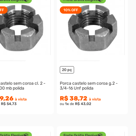
FF
10%
OFF
20 pç
astelo sem coroa cl. 2 -
Porca castelo sem coroa g.2 -
00 mb polida
3/4-16 Unf polida
9,26
R$ 38,72
à vista
à vista
e
R$ 54,73
ou
1
x
de
R$ 43,02
Grátis Elegível
Frete Grátis Elegível