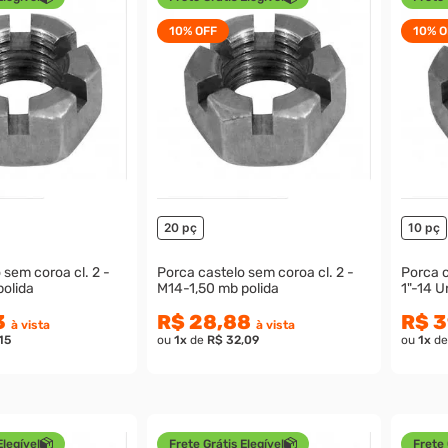
10%
OFF
10%
O
20 pç
10 pç
sem coroa cl. 2 -
Porca castelo sem coroa cl. 2 -
Porca c
polida
M14-1,50 mb polida
1"-14 U
3
R$ 28,88
R$ 3
à vista
à vista
15
ou
1
x
de
R$ 32,09
ou
1
x
d
Elegível
Frete Grátis Elegível
Frete 