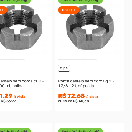
FF
10%
OFF
5 pç
astelo sem coroa cl. 2 -
Porca castelo sem coroa g.2 -
00 mb polida
1.3/8-12 Unf polida
1,29
R$ 72,68
à vista
à vista
e
R$ 56,99
ou
2
x
de
R$ 40,38
Grátis Elegível
Frete Grátis Elegível