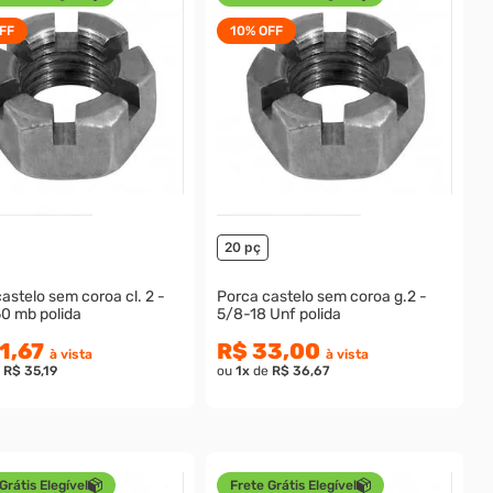
FF
10%
OFF
20 pç
astelo sem coroa cl. 2 -
Porca castelo sem coroa g.2 -
50 mb polida
5/8-18 Unf polida
1,67
R$ 33,00
à vista
à vista
e
R$ 35,19
ou
1
x
de
R$ 36,67
Grátis Elegível
Frete Grátis Elegível