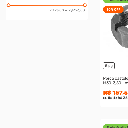
M 22
UNF
M 24
10%
OFF
UNS
R$ 23,00
–
R$ 426,00
M 27
M 30
M 33
M 36
3/8
1/2
9/16
5 pç
5/8
3/4
Porca castelo 
7/8
1
R$ 157,5
1.1/8
ou
5
x
de
R$ 35
1.1/4
1.3/8
Frete Grátis 