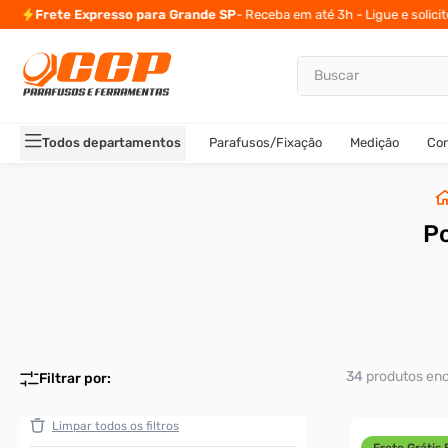
Frete Expresso para Grande SP
- Receba em até 3h - Ligue e solici
Buscar
TERMOS MAIS BUSCADOS
1
º
parafuso allen
Todos departamentos
Parafusos/Fixação
Medição
Cor
2
º
porca
3
º
parafuso sextavado
4
º
arruela
P
5
º
presto
6
º
rodizio
7
º
parafuso madeira
8
º
rebite rosca
34
produtos
9
º
parafuso allen 5
10
º
parafuso 5
Frete Grátis 