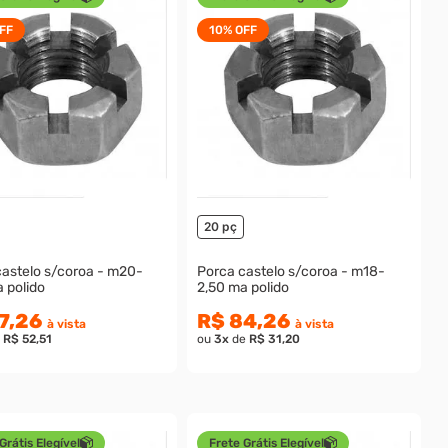
FF
10%
OFF
20 pç
castelo s/coroa - m20-
Porca castelo s/coroa - m18-
 polido
2,50 ma polido
7,26
R$ 84,26
à vista
à vista
e
R$ 52,51
ou
3
x
de
R$ 31,20
Grátis Elegível
Frete Grátis Elegível