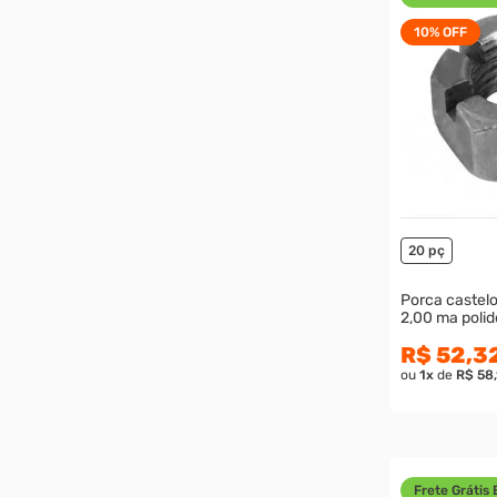
10%
OFF
20 pç
Porca castel
2,00 ma polid
R$ 52,3
ou
1
x
de
R$ 58
Frete Grátis 